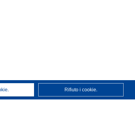
okie.
Rifiuto i cookie.
A proposito di noi