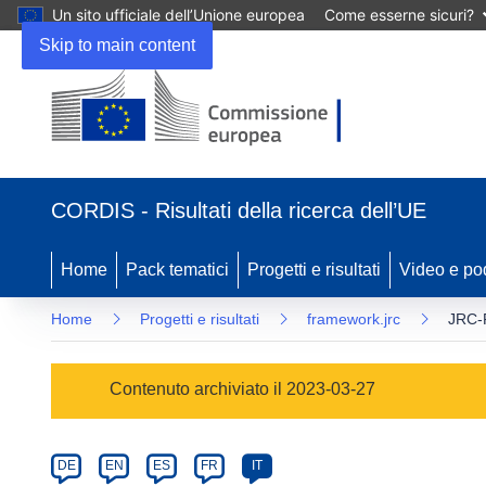
Un sito ufficiale dell’Unione europea
Come esserne sicuri?
Skip to main content
(si
apre
CORDIS - Risultati della ricerca dell’UE
in
una
nuova
Home
Pack tematici
Progetti e risultati
Video e po
finestra)
Home
Progetti e risultati
framework.jrc
JRC-
Programme
Contenuto archiviato il 2023-03-27
Category
Article
DE
EN
ES
FR
IT