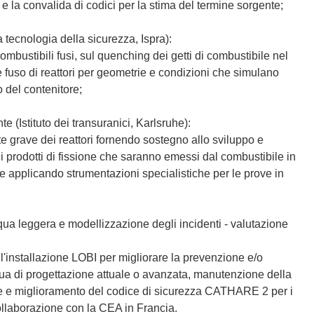
po e la convalida di codici per la stima del termine sorgente;
a tecnologia della sicurezza, Ispra):
ombustibili fusi, sul quenching dei getti di combustibile nel
le fuso di reattori per geometrie e condizioni che simulano
o del contenitore;
 (Istituto dei transuranici, Karlsruhe):
e grave dei reattori fornendo sostegno allo sviluppo e
 i prodotti di fissione che saranno emessi dal combustibile in
e applicando strumentazioni specialistiche per le prove in
cqua leggera e modellizzazione degli incidenti - valutazione
ll'installazione LOBI per migliorare la prevenzione e/o
acqua di progettazione attuale o avanzata, manutenzione della
ne e miglioramento del codice di sicurezza CATHARE 2 per i
collaborazione con la CEA in Francia.