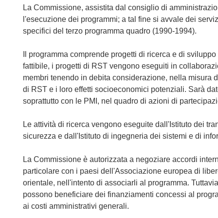
La Commissione, assistita dal consiglio di amministrazi
l'esecuzione dei programmi; a tal fine si avvale dei serv
specifici del terzo programma quadro (1990-1994).
Il programma comprende progetti di ricerca e di svilup
fattibile, i progetti di RST vengono eseguiti in collaborazi
membri tenendo in debita considerazione, nella misura del 
di RST e i loro effetti socioeconomici potenziali. Sarà dato
soprattutto con le PMI, nel quadro di azioni di partecipaz
Le attività di ricerca vengono eseguite dall'Istituto dei tra
sicurezza e dall'Istituto di ingegneria dei sistemi e di inf
La Commissione è autorizzata a negoziare accordi intern
particolare con i paesi dell'Associazione europea di libe
orientale, nell'intento di associarli al programma. Tuttavi
possono beneficiare dei finanziamenti concessi al progra
ai costi amministrativi generali.