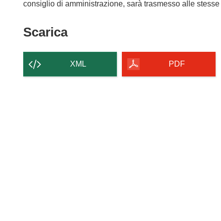
consiglio di amministrazione, sarà trasmesso alle stesse i
Scarica
Scarica
il
contenuto
XML
PDF
della
pagina