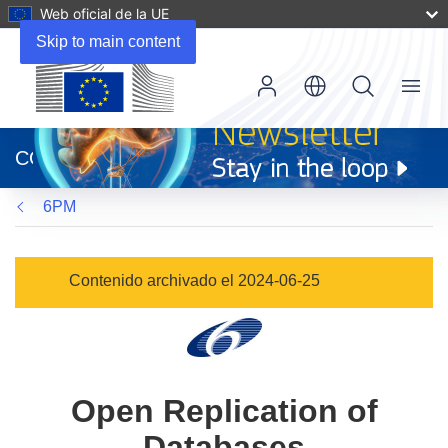
Web oficial de la UE
Skip to main content
Menu
(se
abrirá
CORDIS
en
una
6PM
nueva
ventana)
Contenido archivado el 2024-06-25
Open Replication of
Databases