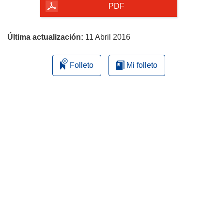
la
PDF
página
Última actualización:
11 Abril 2016
Folleto
Mi folleto