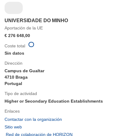
UNIVERSIDADE DO MINHO
Aportación de la UE
€ 276 648,00
Coste total
Sin datos
Dirección
Campus de Gualtar
4710 Braga
Portugal
Tipo de actividad
Higher or Secondary Education Establishments
Enlaces
(se
Contactar con la organización
abrirá
(se
Sitio web
en
abrirá
(se
Red de colaboración de HORIZON