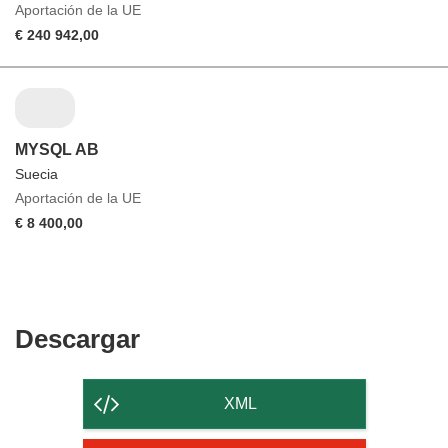
Aportación de la UE
€ 240 942,00
MYSQL AB
Suecia
Aportación de la UE
€ 8 400,00
Descargar
Descargar
el
contenido
XML
de