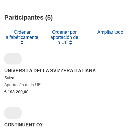
una
en
abrirá
nueva
una
en
ventana)
nueva
Participantes (5)
una
ventana)
nueva
ventana)
Ordenar
Ordenar por
Ampliar todo
alfabéticamente
aportación de
la UE
UNIVERSITA DELLA SVIZZERA ITALIANA
Suiza
Aportación de la UE
€ 193 200,00
CONTINUENT OY