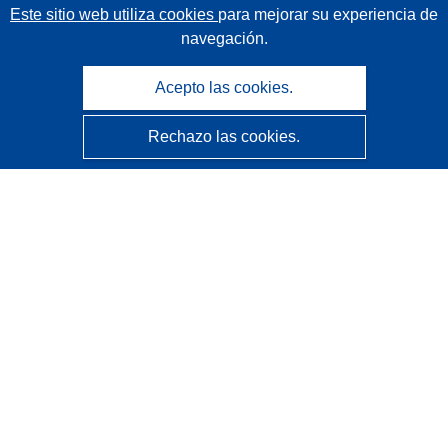
Este sitio web utiliza cookies
para mejorar su experiencia de
navegación.
Acepto las cookies.
Rechazo las cookies.
CORDIS - Resultados de investigaciones de la UE
La
Oficina de Publicaciones de la Unión Europea
gestiona este sitio web.
Accesibilidad
Clasificación semiautomática de proyectos - Declaración
de explicabilidad
Póngase en contacto