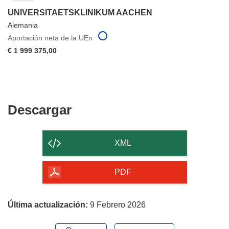
UNIVERSITAETSKLINIKUM AACHEN
Alemania
Aportación neta de la UEn
€ 1 999 375,00
Descargar
Descargar
el
contenido
XML
de
la
PDF
página
Última actualización:
9 Febrero 2026