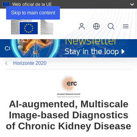
Web oficial de la UE
Skip to main content
Menu
(se
abrirá
CORDIS
en
una
Horizonte 2020
nueva
ventana)
AI-augmented, Multiscale
Image-based Diagnostics
of Chronic Kidney Disease