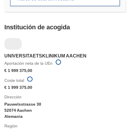
nueva
ventana)
Institución de acogida
UNIVERSITAETSKLINIKUM AACHEN
Aportación neta de la UEn
€ 1 999 375,00
Coste total
€ 1 999 375,00
Dirección
Pauwelsstrasse 30
52074 Aachen
Alemania
Región