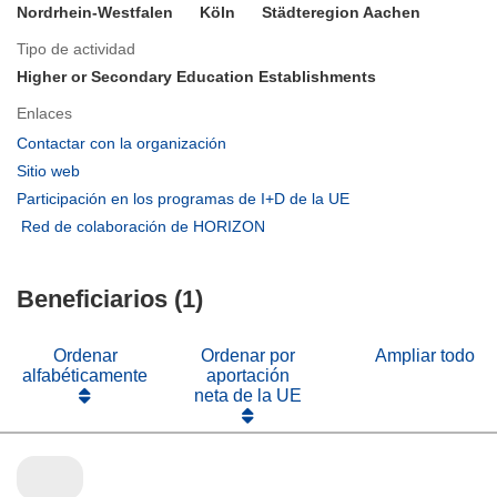
Nordrhein-Westfalen
Köln
Städteregion Aachen
Tipo de actividad
Higher or Secondary Education Establishments
Enlaces
(se
Contactar con la organización
abrirá
(se
Sitio web
en
abrirá
(se
Participación en los programas de I+D de la UE
una
en
abrirá
(se
Red de colaboración de HORIZON
nueva
una
en
abrirá
ventana)
nueva
una
en
ventana)
nueva
Beneficiarios (1)
una
ventana)
nueva
ventana)
Ordenar
Ordenar por
Ampliar todo
alfabéticamente
aportación
neta de la UE