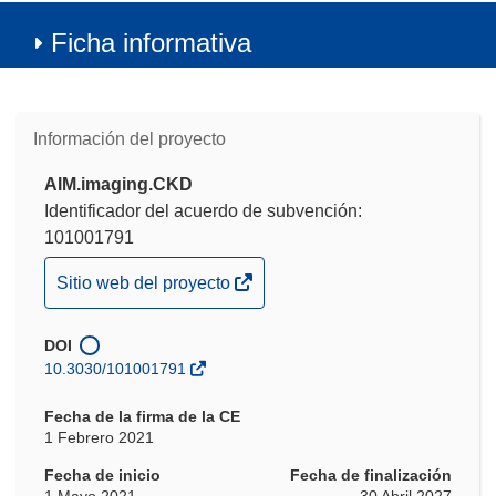
Ficha informativa
Información del proyecto
AIM.imaging.CKD
Identificador del acuerdo de subvención:
101001791
(se
Sitio web del proyecto
abrirá
en
DOI
una
10.3030/101001791
nueva
ventana)
Fecha de la firma de la CE
1 Febrero 2021
Fecha de inicio
Fecha de finalización
1 Mayo 2021
30 Abril 2027