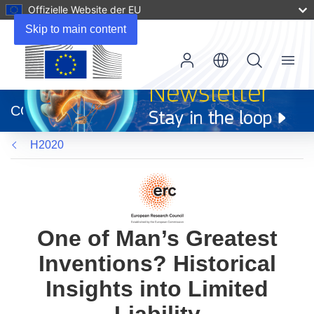
Offizielle Website der EU
Skip to main content
Menu
(öffnet
in
CORDIS
neuem
Fenster)
H2020
One of Man’s Greatest
Inventions? Historical
Insights into Limited