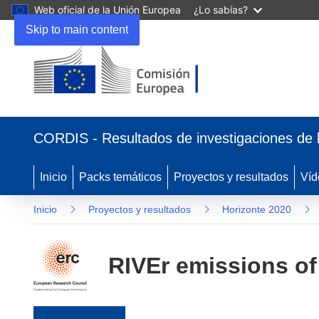
Web oficial de la Unión Europea
¿Lo sabías?
Skip to main content
(se abrirá en una nueva ventana)
CORDIS - Resultados de investigaciones de 
Inicio
Packs temáticos
Proyectos y resultados
Víd
Inicio
Proyectos y resultados
Horizonte 2020
RIVEr emissions o