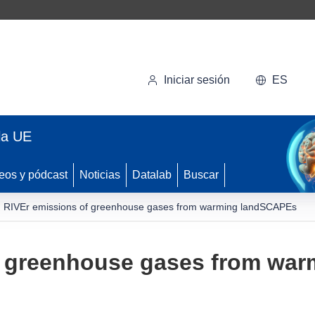
Iniciar sesión
ES
la UE
eos y pódcast
Noticias
Datalab
Buscar
RIVEr emissions of greenhouse gases from warming landSCAPEs
f greenhouse gases from wa