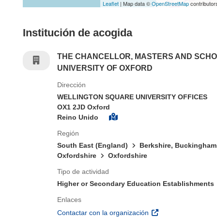
Leaflet
| Map data ©
OpenStreetMap
contributor
Institución de acogida
THE CHANCELLOR, MASTERS AND SCHO
UNIVERSITY OF OXFORD
Dirección
WELLINGTON SQUARE UNIVERSITY OFFICES
OX1 2JD Oxford
Reino Unido
Región
South East (England)
Berkshire, Buckingham
Oxfordshire
Oxfordshire
Tipo de actividad
Higher or Secondary Education Establishments
Enlaces
(se abrirá en una nu
Contactar con la organización