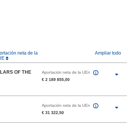
abrirá en una nueva ventana)
na nueva ventana)
rtación neta de la
Ampliar todo
UE
LARS OF THE
Aportación neta de la UEn
€ 2 189 855,00
Aportación neta de la UEn
€ 31 322,50