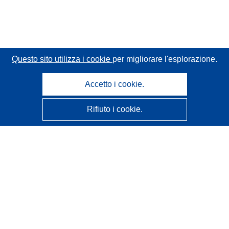
Questo sito utilizza i cookie
per migliorare l'esplorazione.
Accetto i cookie.
Rifiuto i cookie.
CORDIS - Risultati della ricerca dell’UE
Questo sito web è gestito dall'
Ufficio delle pubblicazioni
dell'Unione europea
Accessibilità
Classificazione semi-automatica dei progetti - Informativa
sulla spiegabilità