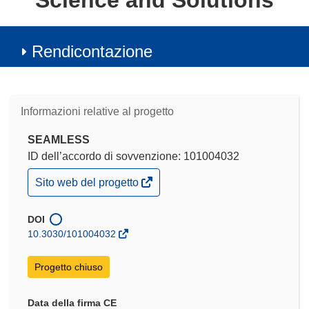
Science and Solutions
Rendicontazione
Informazioni relative al progetto
SEAMLESS
ID dell’accordo di sovvenzione: 101004032
(si
Sito web del progetto
apre
in
una
DOI
nuova
10.3030/101004032
finestra)
Progetto chiuso
Data della firma CE