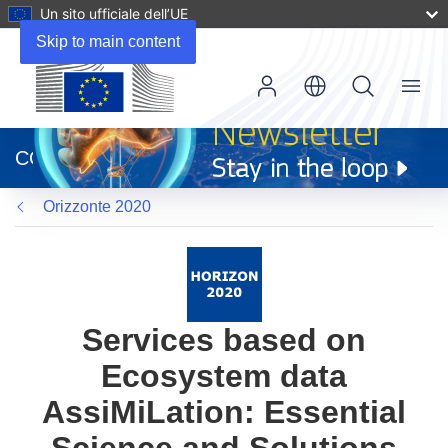
Un sito ufficiale dell’UE
Skip to main content
Menu
(si
apre
CORDIS
in
una
Orizzonte 2020
nuova
finestra)
Services based on
Ecosystem data
AssiMiLation: Essential