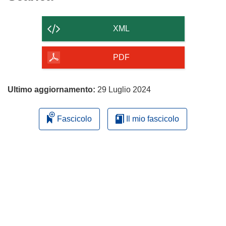
il
contenuto
XML
della
pagina
PDF
Ultimo aggiornamento:
29 Luglio 2024
Fascicolo
Il mio fascicolo