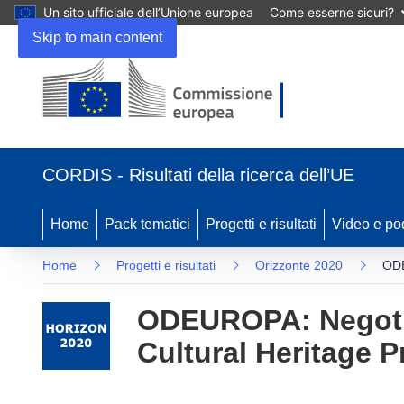
Un sito ufficiale dell’Unione europea
Come esserne sicuri?
Skip to main content
(si
apre
CORDIS - Risultati della ricerca dell’UE
in
una
nuova
Home
Pack tematici
Progetti e risultati
Video e po
finestra)
Home
Progetti e risultati
Orizzonte 2020
ODE
ODEUROPA: Negotia
Cultural Heritage 