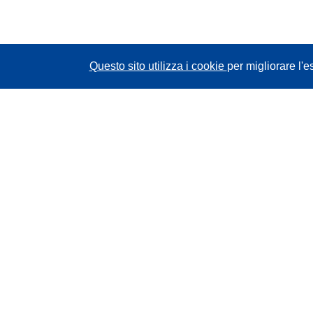
Questo sito utilizza i cookie
per migliorare l'e
CORDIS - Risultati della ricerca dell’UE
Questo sito web è gestito dall'
Ufficio delle
pubblicazioni dell'Unione europea
Accessibilità
Classificazione semi-automatica dei progetti -
Informativa sulla spiegabilità