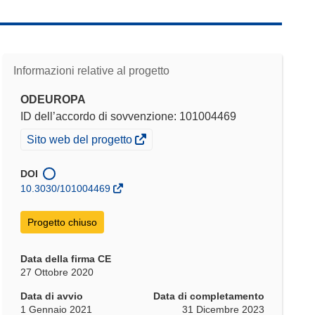
Informazioni relative al progetto
ODEUROPA
ID dell’accordo di sovvenzione: 101004469
(si
Sito web del progetto
apre
in
DOI
una
10.3030/101004469
nuova
finestra)
Progetto chiuso
Data della firma CE
27 Ottobre 2020
Data di avvio
Data di completamento
1 Gennaio 2021
31 Dicembre 2023