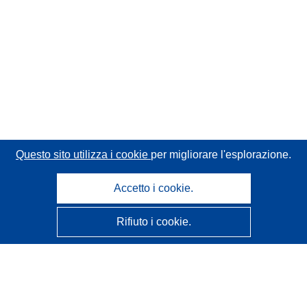
Questo sito utilizza i cookie
per migliorare l'esplorazione.
Accetto i cookie.
Rifiuto i cookie.
CORDIS - Risultati della ricerca dell’UE
Questo sito web è gestito dall'
Ufficio delle pubblicazioni
dell'Unione europea