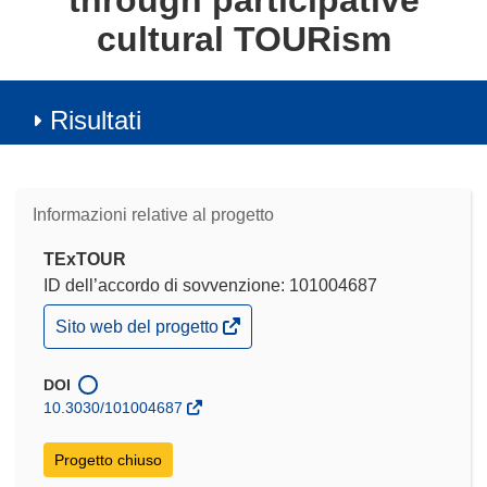
through participative
cultural TOURism
Risultati
Informazioni relative al progetto
TExTOUR
ID dell’accordo di sovvenzione: 101004687
(si
Sito web del progetto
apre
in
una
DOI
nuova
10.3030/101004687
finestra)
Progetto chiuso