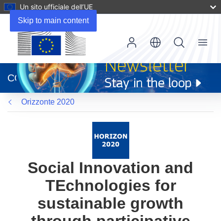
Un sito ufficiale dell’UE
Skip to main content
Menu
(si
apre
CORDIS
in
una
Orizzonte 2020
nuova
finestra)
Social Innovation and
TEchnologies for
sustainable growth