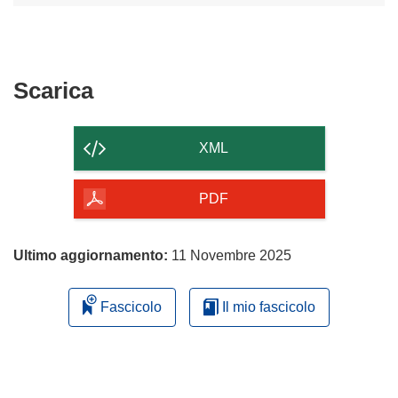
Scarica
Scarica
il
contenuto
XML
della
pagina
PDF
Ultimo aggiornamento:
11 Novembre 2025
Fascicolo
Il mio fascicolo