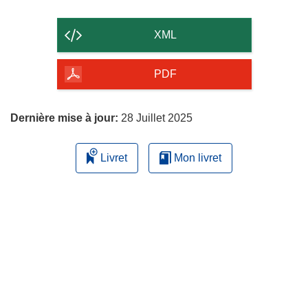
le
contenu
XML
de
la
PDF
page
Dernière mise à jour:
28 Juillet 2025
Livret
Mon livret