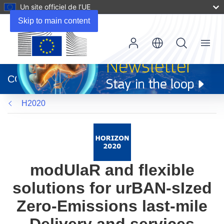
Un site officiel de l’UE
Skip to main content
Menu
(s’ouvre
dans
CORDIS
une
nouvelle
H2020
fenêtre)
modUlaR and flexible
solutions for urBAN-sIzed
Zero-Emissions last-mile