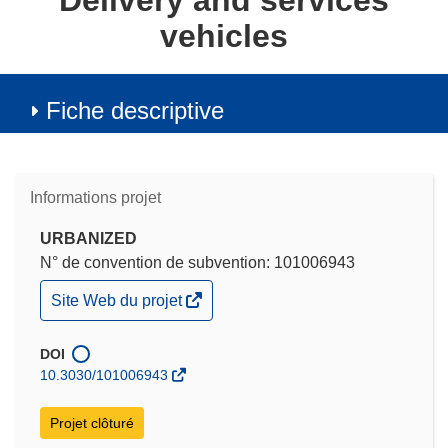
Delivery and services
vehicles
Fiche descriptive
Informations projet
URBANIZED
N° de convention de subvention: 101006943
(s’ouvre
Site Web du projet
dans
une
nouvelle
DOI
fenêtre)
10.3030/101006943
Projet clôturé