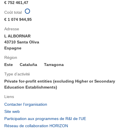
€ 752 461,47
Coût total
€ 1 074 944,95
Adresse
L ALBORNAR
43710 Santa Oliva
Espagne
Région
Este
Cataluña
Tarragona
Type d’activité
Private for-profit entities (excluding Higher or Secondary
Education Establishments)
Liens
(s’ouvre
Contacter l’organisation
dans
(s’ouvre
Site web
une
dans
(s’ouvre
Participation aux programmes de R&I de l'UE
nouvelle
une
dans
(s’ouvre
Réseau de collaboration HORIZON
fenêtre)