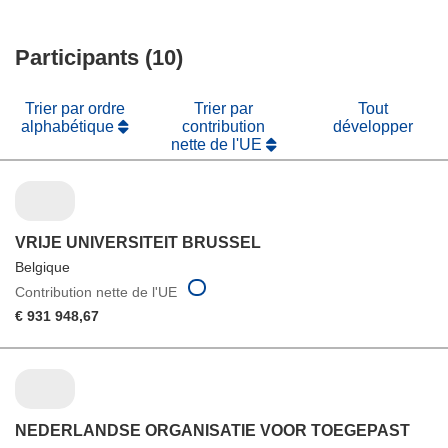
nouvelle
une
dans
fenêtre)
nouvelle
une
fenêtre)
Participants (10)
nouvelle
fenêtre)
Trier par ordre
Trier par
Tout
alphabétique
contribution
développer
nette de l'UE
VRIJE UNIVERSITEIT BRUSSEL
Belgique
Contribution nette de l'UE
€ 931 948,67
NEDERLANDSE ORGANISATIE VOOR TOEGEPAST