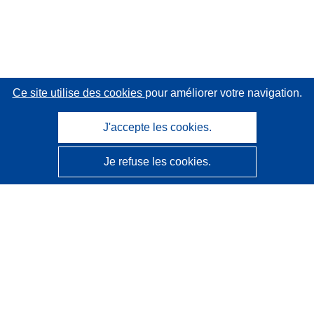
Ce site utilise des cookies
pour améliorer votre navigation.
J'accepte les cookies.
Je refuse les cookies.
CORDIS - Résultats de la recherche de l’UE
Ce site web est géré par l'
Office des publications de
l’Union européenne
Accessibilité
Classification semi-automatique des projets - Avis sur