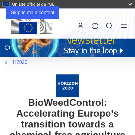
Un site officiel de l’UE
Skip to main content
Menu
(s’ouvre
dans
CORDIS
une
nouvelle
H2020
fenêtre)
BioWeedControl:
Accelerating Europe’s
transition towards a