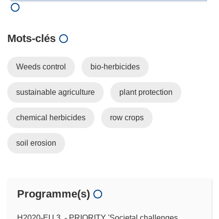
Mots‑clés
Weeds control
bio-herbicides
sustainable agriculture
plant protection
chemical herbicides
row crops
soil erosion
Programme(s)
H2020-EU.3. - PRIORITY 'Societal challenges