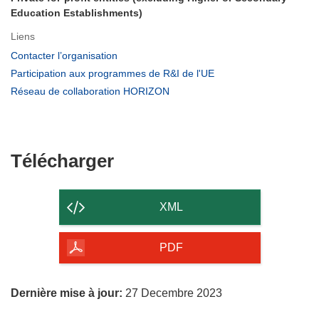
Education Establishments)
Liens
(s’ouvre
Contacter l’organisation
dans
(s’ouvre
Participation aux programmes de R&I de l'UE
une
dans
(s’ouvre
Réseau de collaboration HORIZON
nouvelle
une
dans
fenêtre)
nouvelle
une
fenêtre)
nouvelle
fenêtre)
Télécharger
Télécharger
le
contenu
XML
de
la
PDF
page
Dernière mise à jour:
27 Decembre 2023