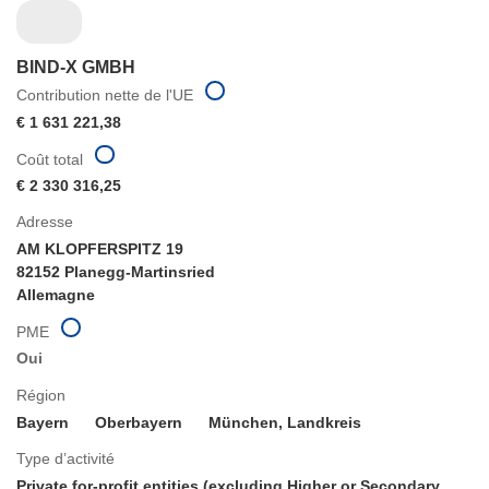
BIND-X GMBH
Contribution nette de l'UE
€ 1 631 221,38
Coût total
€ 2 330 316,25
Adresse
AM KLOPFERSPITZ 19
82152 Planegg-Martinsried
Allemagne
PME
Oui
Région
Bayern
Oberbayern
München, Landkreis
Type d’activité
Private for-profit entities (excluding Higher or Secondary