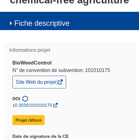
chemical-free agriculture
Fiche descriptive
Informations projet
BioWeedControl
N° de convention de subvention: 101010175
(s’ouvre
Site Web du projet
dans
une
nouvelle
DOI
fenêtre)
10.3030/101010175
Projet clôturé
Date de signature de la CE