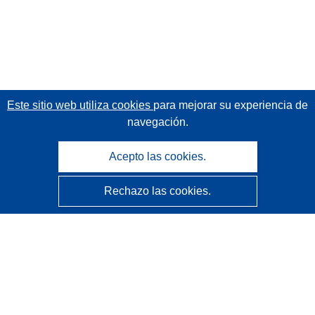
Este sitio web utiliza cookies
para mejorar su experiencia de
navegación.
Acepto las cookies.
Rechazo las cookies.
CORDIS - Resultados de investigaciones de la UE
La
Oficina de Publicaciones de la Unión Europea
gestiona este sitio web.
Accesibilidad