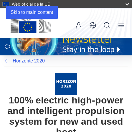
Web oficial de la UE
Skip to main content
Menu
(se
abrirá
CORDIS
en
una
Horizonte 2020
nueva
ventana)
100% electric high-power
and intelligent propulsion
system for new and used