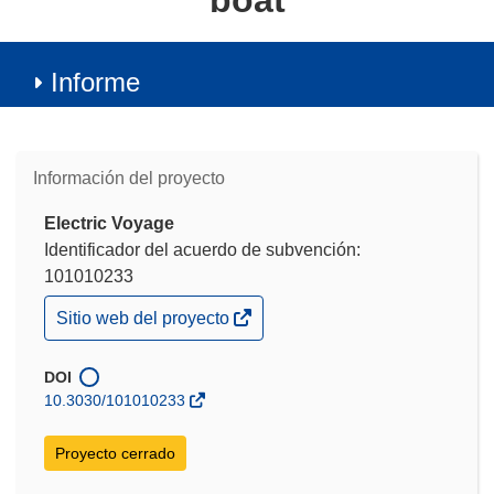
boat
Informe
Información del proyecto
Electric Voyage
Identificador del acuerdo de subvención:
101010233
(se
Sitio web del proyecto
abrirá
en
una
DOI
nueva
10.3030/101010233
ventana)
Proyecto cerrado