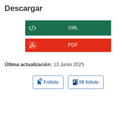
Descargar
Descargar
el
contenido
XML
de
la
PDF
página
Última actualización:
13 Junio 2025
Folleto
Mi folleto