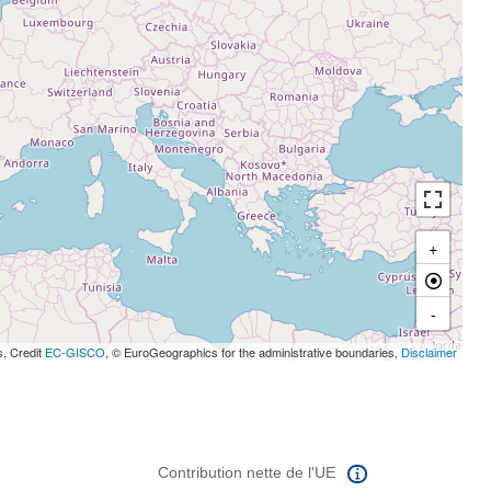
+
-
s, Credit
EC-GISCO
, © EuroGeographics for the administrative boundaries,
Disclaimer
Contribution nette de l'UE