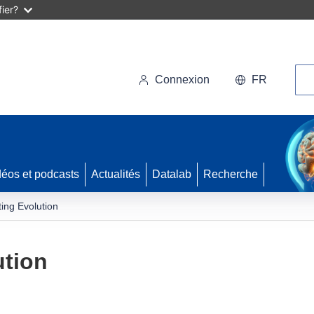
ier?
Rec
Connexion
FR
déos et podcasts
Actualités
Datalab
Recherche
ing Evolution
ution