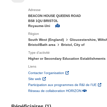
Adresse
BEACON HOUSE QUEENS ROAD
BS8 1QU BRISTOL
Royaume-Uni
Région
South West (England)
Gloucestershire, Wilts
Bristol/Bath area
Bristol, City of
Type d’activité
Higher or Secondary Education Establishments
Liens
(s’ouvre dans une nouvelle 
Contacter l’organisation
(s’ouvre dans une nouvelle fenêtre)
Site web
(s’ouv
Participation aux programmes de R&I de l'UE
(s’ouvre dans un
Réseau de collaboration HORIZON
Bénéficiaires (1)