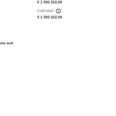
€ 1 592 522,00
Coût total
€ 1 592 522,00
hire and
fenêtre)
re dans une nouvelle fenêtre)
e nouvelle fenêtre)