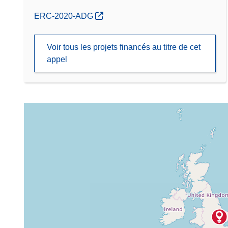
(s’ouvre dans une nouvelle fenêtre)
ERC-2020-ADG
Voir tous les projets financés au titre de cet
appel