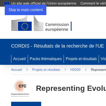
Un site web officiel de l’Union européenne
Comment le vérif
Skip to main content
(s’ouvre dans une nouvelle fenêtre)
CORDIS - Résultats de la recherche de l’UE
Accueil
Packs thématiques
Projets et résultats
Vi
Accueil
Projets et résultats
H2020
Represent
Representing Evol