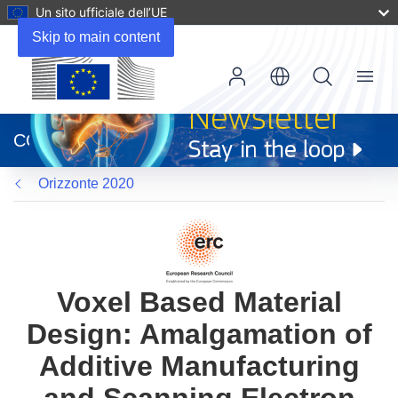
Un sito ufficiale dell’UE
Skip to main content
Menu
(si
apre
CORDIS
in
una
Orizzonte 2020
nuova
finestra)
Voxel Based Material
Design: Amalgamation of
Additive Manufacturing