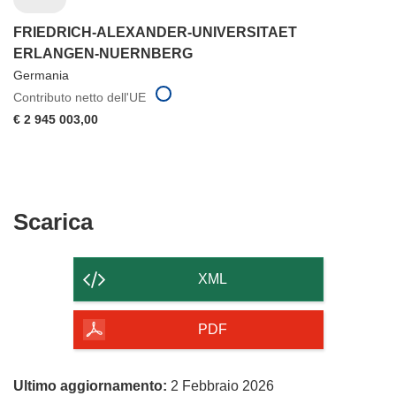
FRIEDRICH-ALEXANDER-UNIVERSITAET
ERLANGEN-NUERNBERG
Germania
Contributo netto dell'UE
€ 2 945 003,00
Scarica
Scarica
il
contenuto
XML
della
pagina
PDF
Ultimo aggiornamento:
2 Febbraio 2026