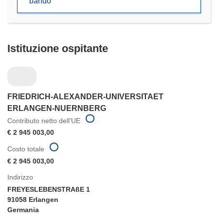
bando
nuova
finestra)
Istituzione ospitante
FRIEDRICH-ALEXANDER-UNIVERSITAET
ERLANGEN-NUERNBERG
Contributo netto dell'UE
€ 2 945 003,00
Costo totale
€ 2 945 003,00
Indirizzo
FREYESLEBENSTRAßE 1
91058 Erlangen
Germania