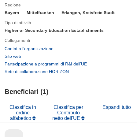
Regione
Bayern
Mittelfranken
Erlangen, Kreisfreie Stadt
Tipo di attività
Higher or Secondary Education Establishments
Collegamenti
(si
Contatta l’organizzazione
apre
(si
Sito web
in
apre
(si
Partecipazione a programmi di R&I dell'UE
una
in
apre
(si
Rete di collaborazione HORIZON
nuova
una
in
apre
finestra)
nuova
una
in
finestra)
nuova
Beneficiari (1)
una
finestra)
nuova
finestra)
Classifica in
Classifica per
Espandi tutto
ordine
Contributo
alfabetico
netto dell'UE