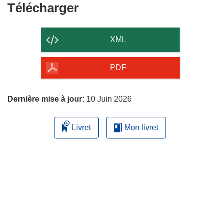
Télécharger
Télécharger
le
contenu
XML
de
la
PDF
page
Dernière mise à jour:
10 Juin 2026
Livret
Mon livret