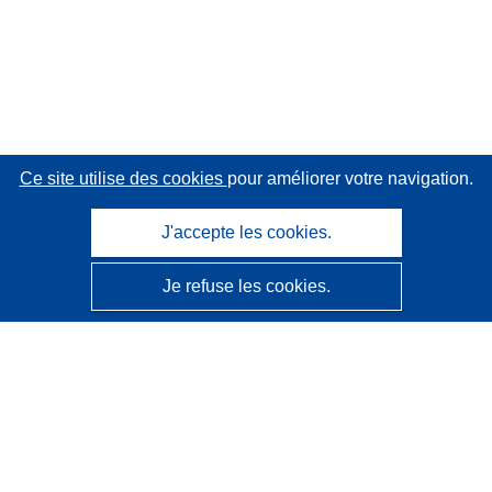
Ce site utilise des cookies
pour améliorer votre navigation.
J'accepte les cookies.
Je refuse les cookies.
CORDIS - Résultats de la recherche de l’UE
Ce site web est géré par l'
Office des publications de
l’Union européenne
Accessibilité