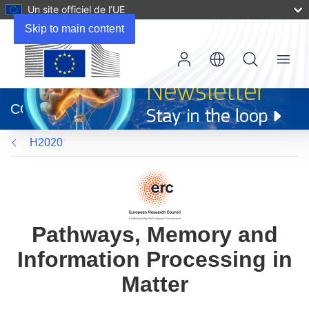
Un site officiel de l’UE
Skip to main content
Menu
(s’ouvre
dans
CORDIS
une
nouvelle
H2020
fenêtre)
Pathways, Memory and
Information Processing in
Matter