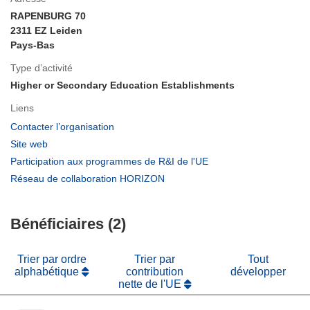
RAPENBURG 70
2311 EZ Leiden
Pays-Bas
Type d’activité
Higher or Secondary Education Establishments
Liens
(s’ouvre
Contacter l’organisation
dans
(s’ouvre
Site web
une
dans
(s’ouvre
Participation aux programmes de R&I de l'UE
nouvelle
une
dans
(s’ouvre
Réseau de collaboration HORIZON
fenêtre)
nouvelle
une
dans
fenêtre)
nouvelle
une
fenêtre)
Bénéficiaires (2)
nouvelle
fenêtre)
Trier par ordre
Trier par
Tout
alphabétique
contribution
développer
nette de l'UE