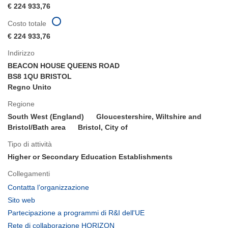
€ 224 933,76
Costo totale
€ 224 933,76
Indirizzo
BEACON HOUSE QUEENS ROAD
BS8 1QU BRISTOL
Regno Unito
Regione
South West (England)
Gloucestershire, Wiltshire and
Bristol/Bath area
Bristol, City of
Tipo di attività
Higher or Secondary Education Establishments
Collegamenti
(si
Contatta l’organizzazione
apre
(si
Sito web
in
apre
(si
Partecipazione a programmi di R&I dell'UE
una
in
apre
(si
Rete di collaborazione HORIZON