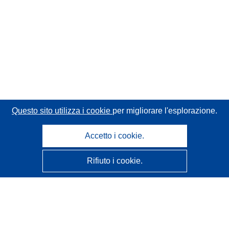
Questo sito utilizza i cookie
per migliorare l'esplorazione.
Accetto i cookie.
Rifiuto i cookie.
CORDIS - Risultati della ricerca dell’UE
Questo sito web è gestito dall'
Ufficio delle pubblicazioni
dell'Unione europea