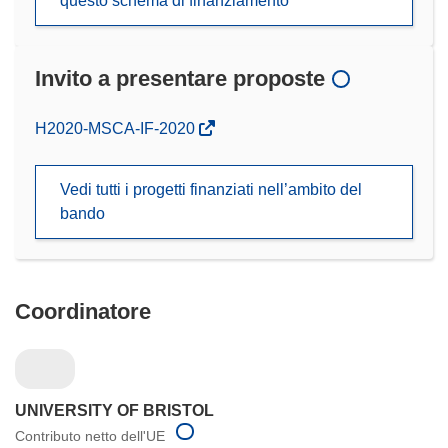
questo schema di finanziamento
Invito a presentare proposte
(si
H2020-MSCA-IF-2020
apre
in
Vedi tutti i progetti finanziati nell’ambito del
una
bando
nuova
finestra)
Coordinatore
UNIVERSITY OF BRISTOL
Contributo netto dell'UE