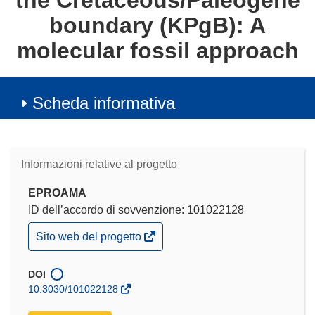
the Cretaceous/Paleogene
boundary (KPgB): A
molecular fossil approach
Scheda informativa
Informazioni relative al progetto
EPROAMA
ID dell’accordo di sovvenzione: 101022128
(si
Sito web del progetto
apre
in
una
DOI
nuova
10.3030/101022128
finestra)