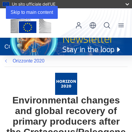
Un sito ufficiale dell’UE
Skip to main content
Menu
(si
apre
CORDIS
in
una
Orizzonte 2020
nuova
finestra)
Environmental changes
and global recovery of
primary producers after