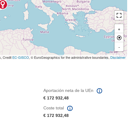
+
-
s, Credit
EC-GISCO
, © EuroGeographics for the administrative boundaries,
Disclaimer
Aportación neta de la UEn
€ 172 932,48
Coste total
€ 172 932,48