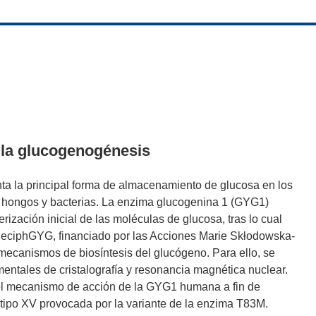
 la glucogenogénesis
ta la principal forma de almacenamiento de glucosa en los
, hongos y bacterias. La enzima glucogenina 1 (GYG1)
ización inicial de las moléculas de glucosa, tras lo cual
o DeciphGYG, financiado por las Acciones Marie Skłodowska-
 mecanismos de biosíntesis del glucógeno. Para ello, se
entales de cristalografía y resonancia magnética nuclear.
el mecanismo de acción de la GYG1 humana a fin de
e tipo XV provocada por la variante de la enzima T83M.