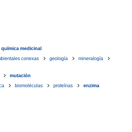
química medicinal
ambientales conexas
geología
mineralogía
mutación
ca
biomoléculas
proteínas
enzima