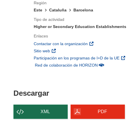
Región
Este
Cataluña
Barcelona
Tipo de actividad
Higher or Secondary Education Establishments
Enlaces
(se abrirá en una nu
Contactar con la organización
(se abrirá en una nueva ventana)
Sitio web
(se 
Participación en los programas de I+D de la UE
(se abrirá en u
Red de colaboración de HORIZON
Descargar el contenido 
Descargar
XML
PDF