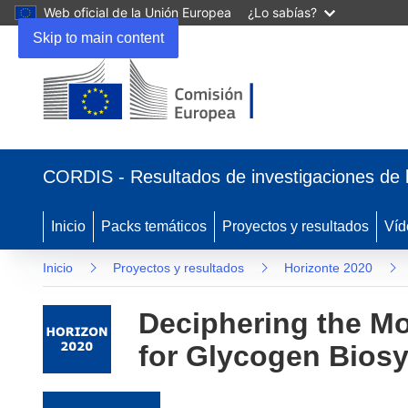
Web oficial de la Unión Europea
¿Lo sabías?
Skip to main content
(se abrirá en una nueva ventana)
CORDIS - Resultados de investigaciones de 
Inicio
Packs temáticos
Proyectos y resultados
Víd
Inicio
Proyectos y resultados
Horizonte 2020
Deciphering the M
for Glycogen Biosy