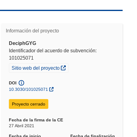
Información del proyecto
DeciphGYG
Identificador del acuerdo de subvención:
101025071
(se abrirá en una nueva ventana)
Sitio web del proyecto
DOI
10.3030/101025071
Proyecto cerrado
Fecha de la firma de la CE
27 Abril 2021
Fecha de inicio
Fecha de finalización