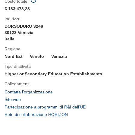
Costo totale
€ 183 473,28
Indirizzo
DORSODURO 3246
30123 Venezia
Italia
Regione
Nord-Est
Veneto
Venezia
Tipo di attività
Higher or Secondary Education Establishments
Collegamenti
(si
Contatta l’organizzazione
apre
(si
Sito web
in
apre
(si
Partecipazione a programmi di R&I dell'UE
una
in
apre
(si
Rete di collaborazione HORIZON
nuova
una
in
apre
finestra)
nuova
una
in
finestra)
nuova
una