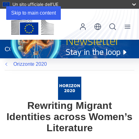
Un sito ufficiale dell’UE
Skip to main content
Menu
(si
apre
CORDIS
in
una
Orizzonte 2020
nuova
finestra)
Rewriting Migrant
Identities across Women’s
Literature