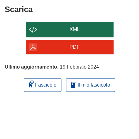
finestra)
nuova
Scarica
Scarica
finestra)
il
contenuto
XML
della
pagina
PDF
Ultimo aggiornamento:
19 Febbraio 2024
Fascicolo
Il mio fascicolo