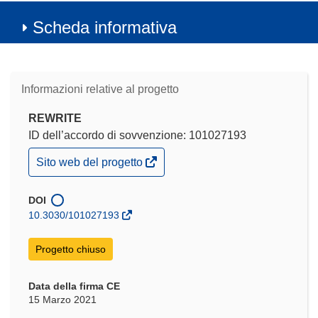
Scheda informativa
Informazioni relative al progetto
REWRITE
ID dell’accordo di sovvenzione: 101027193
(si
Sito web del progetto
apre
in
una
DOI
nuova
10.3030/101027193
finestra)
Progetto chiuso
Data della firma CE
15 Marzo 2021