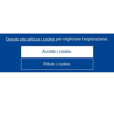
Questo sito utilizza i cookie
per migliorare l'esplorazione.
Accetto i cookie.
Rifiuto i cookie.
CORDIS - Risultati della ricerca dell’UE
Questo sito web è gestito dall'
Ufficio delle pubblicazioni
dell'Unione europea
Accessibilità