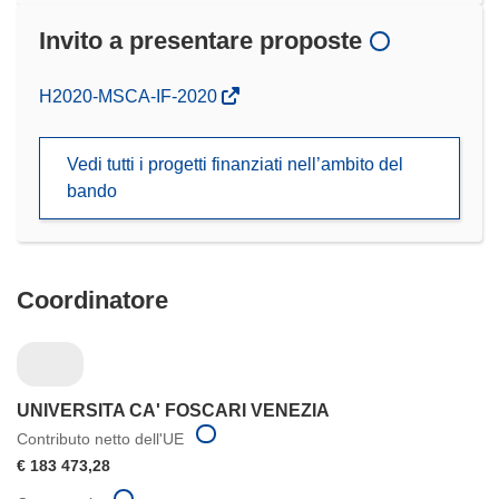
Invito a presentare proposte
(si
H2020-MSCA-IF-2020
apre
in
Vedi tutti i progetti finanziati nell’ambito del
una
bando
nuova
finestra)
Coordinatore
UNIVERSITA CA' FOSCARI VENEZIA
Contributo netto dell'UE
€ 183 473,28