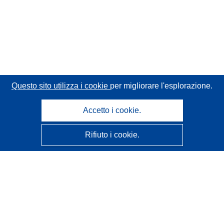
Questo sito utilizza i cookie
per migliorare l'esplorazione.
Accetto i cookie.
Rifiuto i cookie.
CORDIS - Risultati della ricerca dell’UE
Questo sito web è gestito dall'
Ufficio delle pubblicazioni
dell'Unione europea
Accessibilità