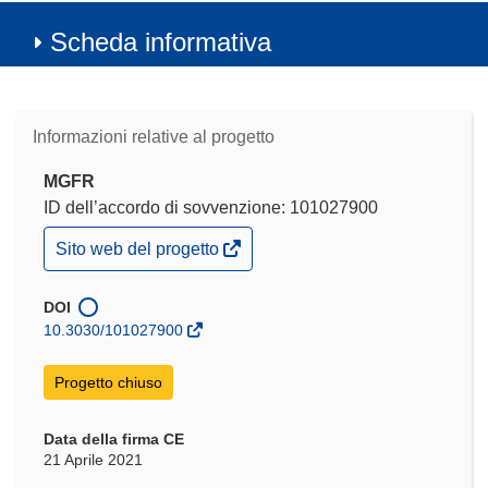
Scheda informativa
Informazioni relative al progetto
MGFR
ID dell’accordo di sovvenzione: 101027900
(si
Sito web del progetto
apre
in
una
DOI
nuova
10.3030/101027900
finestra)
Progetto chiuso
Data della firma CE
21 Aprile 2021