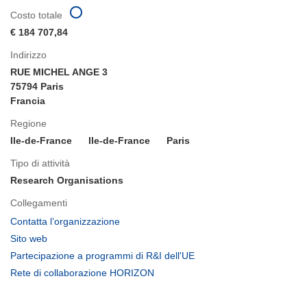
Costo totale
€ 184 707,84
Indirizzo
RUE MICHEL ANGE 3
75794 Paris
Francia
Regione
Ile-de-France
Ile-de-France
Paris
Tipo di attività
Research Organisations
Collegamenti
(si
Contatta l’organizzazione
apre
(si
Sito web
in
apre
(si
Partecipazione a programmi di R&I dell'UE
una
in
apre
(si
Rete di collaborazione HORIZON
nuova
una
in
apre
finestra)
nuova
una
in