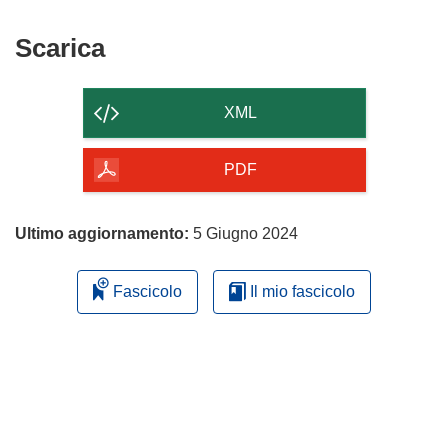
finestra)
nuova
una
finestra)
nuova
Scarica
Scarica
finestra)
il
contenuto
XML
della
pagina
PDF
Ultimo aggiornamento:
5 Giugno 2024
Fascicolo
Il mio fascicolo