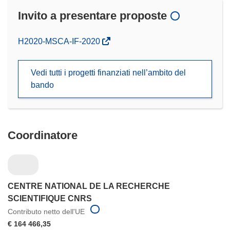
Invito a presentare proposte
(si
H2020-MSCA-IF-2020
apre
in
Vedi tutti i progetti finanziati nell’ambito del
una
bando
nuova
finestra)
Coordinatore
CENTRE NATIONAL DE LA RECHERCHE
SCIENTIFIQUE CNRS
Contributo netto dell'UE
€ 164 466,35