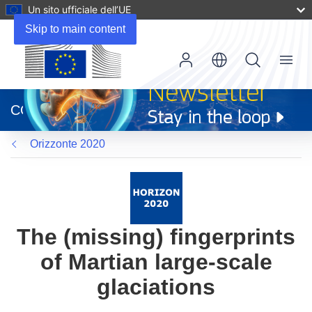
Un sito ufficiale dell’UE
Skip to main content
Menu
(si
apre
CORDIS
in
una
Orizzonte 2020
nuova
finestra)
The (missing) fingerprints
of Martian large-scale
glaciations