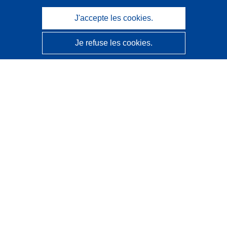
J'accepte les cookies.
Je refuse les cookies.
CORDIS - Résultats de la recherche de l’UE
Ce site web est géré par l'
Office des publications de
l’Union européenne
Accessibilité
Classification semi-automatique des projets - Avis sur
l’explicabilité
Contactez nous
Contacter notre Help Desk