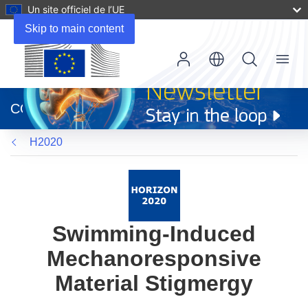
Un site officiel de l’UE
Skip to main content
Menu
(s’ouvre
dans
CORDIS
une
nouvelle
H2020
fenêtre)
Swimming-Induced
Mechanoresponsive
Material Stigmergy