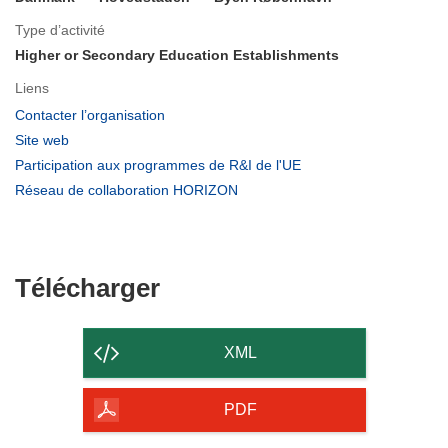
Type d’activité
Higher or Secondary Education Establishments
Liens
(s’ouvre
Contacter l’organisation
dans
(s’ouvre
Site web
une
dans
(s’ouvre
Participation aux programmes de R&I de l'UE
nouvelle
une
dans
(s’ouvre
Réseau de collaboration HORIZON
fenêtre)
nouvelle
une
dans
fenêtre)
nouvelle
une
fenêtre)
nouvelle
fenêtre)
Télécharger
Télécharger
le
contenu
XML
de
la
PDF
page