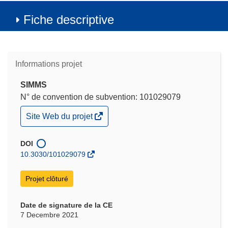
Fiche descriptive
Informations projet
SIMMS
N° de convention de subvention: 101029079
(s’ouvre
Site Web du projet
dans
une
nouvelle
DOI
fenêtre)
10.3030/101029079
Projet clôturé
Date de signature de la CE
7 Decembre 2021