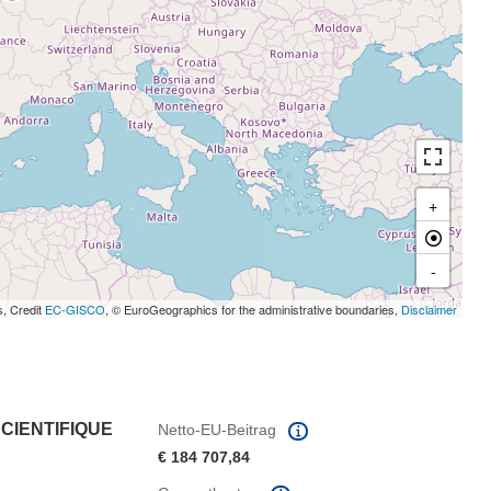
+
-
s, Credit
EC-GISCO
, © EuroGeographics for the administrative boundaries,
Disclaimer
CIENTIFIQUE
Netto-EU-Beitrag
€ 184 707,84