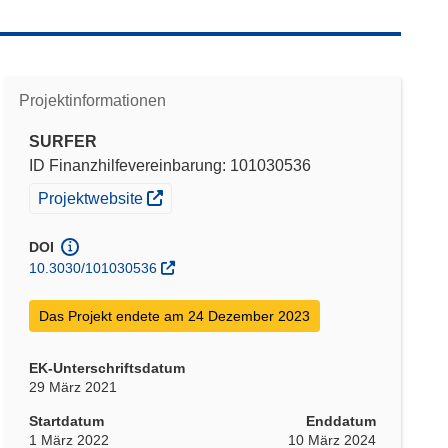
Projektinformationen
SURFER
ID Finanzhilfevereinbarung: 101030536
(öffnet in neuem Fenster)
Projektwebsite
DOI
10.3030/101030536
Das Projekt endete am 24 Dezember 2023
EK-Unterschriftsdatum
29 März 2021
Startdatum
Enddatum
1 März 2022
10 März 2024