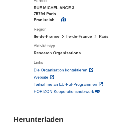
Adresse
RUE MICHEL ANGE 3
75794 Paris
Frankreich
Region
Ile-de-France
Ile-de-France
Paris
Aktivitätstyp
Research Organisations
Links
(öffnet in neuem Fens
Die Organisation kontaktieren
(öffnet in neuem Fenster)
Website
(öffnet in neuem
Teilnahme an EU-FuI-Programmen
(öffnet in neuem 
HORIZON-Kooperationsnetzwerk
Den Inhalt der Seit
Herunterladen