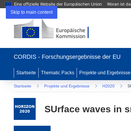
Eine offizielle Website der Europäischen Union
Woran ist d
Skip to main content
(öffnet in neuem Fenster)
CORDIS - Forschungsergebnisse der EU
Startseite
Thematic Packs
Projekte und Ergebnisse
Startseite
Projekte und Ergebnisse
H2020
S
SUrface waves in 