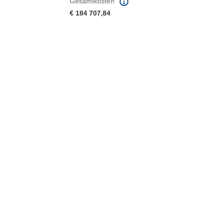
Gesamtkosten
€ 184 707,84
ter)
 Fenster)
Fenster)
e herunterladen