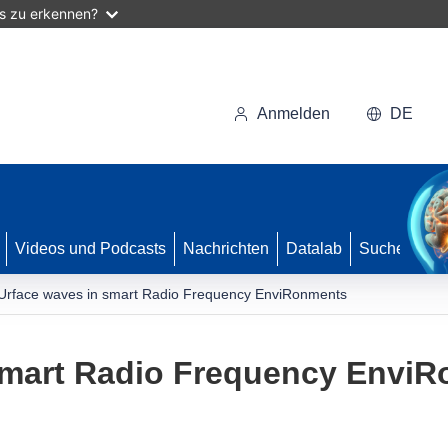
as zu erkennen?
Anmelden
DE
Videos und Podcasts
Nachrichten
Datalab
Suche
Urface waves in smart Radio Frequency EnviRonments
smart Radio Frequency Envi