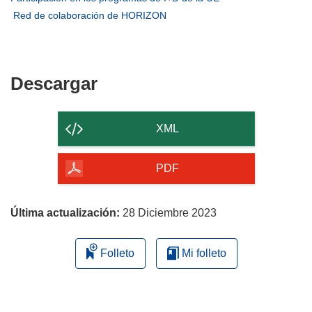
una
en
abrirá
(se
Red de colaboración de HORIZON
nueva
una
en
abrirá
ventana)
nueva
una
en
ventana)
nueva
una
ventana)
nueva
Descargar
Descargar
ventana)
el
contenido
XML
de
la
PDF
página
Última actualización:
28 Diciembre 2023
Folleto
Mi folleto