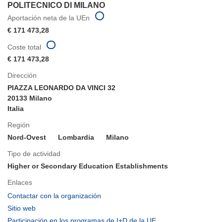
POLITECNICO DI MILANO
Aportación neta de la UEn
€ 171 473,28
Coste total
€ 171 473,28
Dirección
PIAZZA LEONARDO DA VINCI 32
20133 Milano
Italia
Región
Nord-Ovest
Lombardia
Milano
Tipo de actividad
Higher or Secondary Education Establishments
Enlaces
(se
Contactar con la organización
abrirá
(se
Sitio web
en
abrirá
(se
Participación en los programas de I+D de la UE