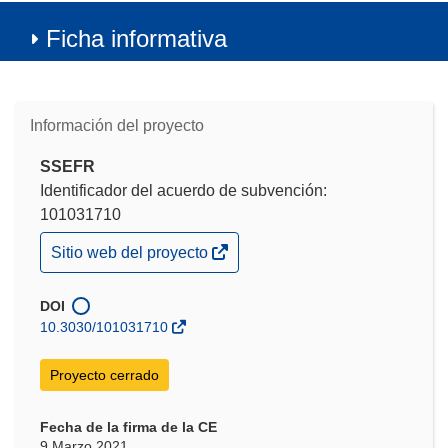
Ficha informativa
Información del proyecto
SSEFR
Identificador del acuerdo de subvención:
101031710
(se
Sitio web del proyecto
abrirá
en
una
DOI
nueva
10.3030/101031710
ventana)
Proyecto cerrado
Fecha de la firma de la CE
9 Marzo 2021