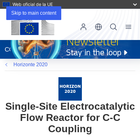
Web oficial de la UE
Skip to main content
Menu
(se
abrirá
CORDIS
en
una
Horizonte 2020
nueva
ventana)
Single-Site Electrocatalytic
Flow Reactor for C-C
Coupling