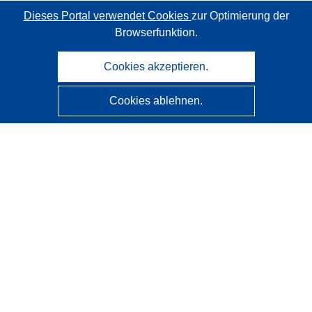
Dieses Portal verwendet Cookies
zur Optimierung der
Browserfunktion.
Cookies akzeptieren.
Cookies ablehnen.
CORDIS - Forschungsergebnisse der EU
Diese Website wird vom
Amt für Veröffentlichungen der
Europäischen Union
verwaltet.
Barrierefreiheit
Halbautomatische Projektklassifizierung - Hinweis zur
Erklärbarkeit
Kontakt