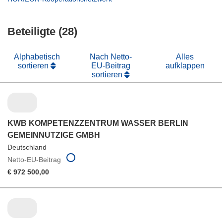
Fenster)
neuem
in
Fenster)
neuem
Beteiligte (28)
Fenster)
Alphabetisch
Nach Netto-
Alles
sortieren
EU-Beitrag
aufklappen
sortieren
KWB KOMPETENZZENTRUM WASSER BERLIN
GEMEINNUTZIGE GMBH
Deutschland
Netto-EU-Beitrag
€ 972 500,00