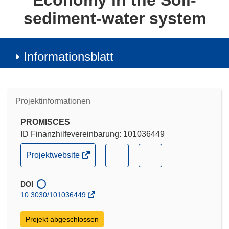
Economy in the Soil-
sediment-water system
Informationsblatt
Projektinformationen
PROMISCES
ID Finanzhilfevereinbarung: 101036449
(öffnet
(öffnet
(öffnet
Projektwebsite
in
in
in
neuem
neuem
neuem
DOI
Fenster)
Fenster)
Fenster)
10.3030/101036449
Projekt abgeschlossen