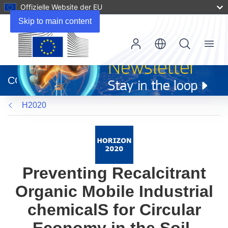
Offizielle Website der EU
Skip to main content
Menu
(öffnet
in
CORDIS
neuem
Fenster)
H2020
Preventing Recalcitrant
Organic Mobile Industrial
chemicalS for Circular