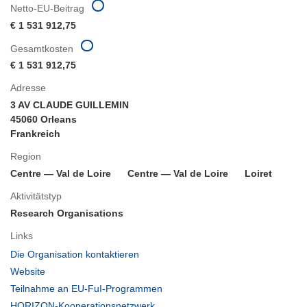
Netto-EU-Beitrag
€ 1 531 912,75
Gesamtkosten
€ 1 531 912,75
Adresse
3 AV CLAUDE GUILLEMIN
45060 Orleans
Frankreich
Region
Centre — Val de Loire
Centre — Val de Loire
Loiret
Aktivitätstyp
Research Organisations
Links
(öffnet
Die Organisation kontaktieren
in
(öffnet
Website
neuem
in
(öffnet
Teilnahme an EU-FuI-Programmen
Fenster)
neuem
in
(öffnet
HORIZON-Kooperationsnetzwerk