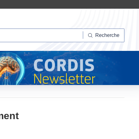
herche
Recherche
ment