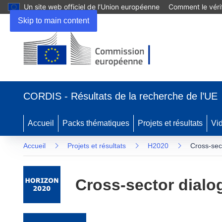
Un site web officiel de l’Union européenne
Comment le vérif
Skip to main content
(s’ouvre dans une nouvelle fenêtre)
CORDIS - Résultats de la recherche de l’UE
Accueil
Packs thématiques
Projets et résultats
Vi
Accueil
Projets et résultats
H2020
Cross-sec
Cross-sector dialo