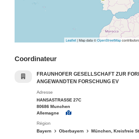
Leaflet
| Map data ©
OpenStreetMap
contributor
Coordinateur
FRAUNHOFER GESELLSCHAFT ZUR FO
ANGEWANDTEN FORSCHUNG EV
Adresse
HANSASTRASSE 27C
80686 Munchen
Allemagne
Région
Bayern
Oberbayern
München, Kreisfreie S