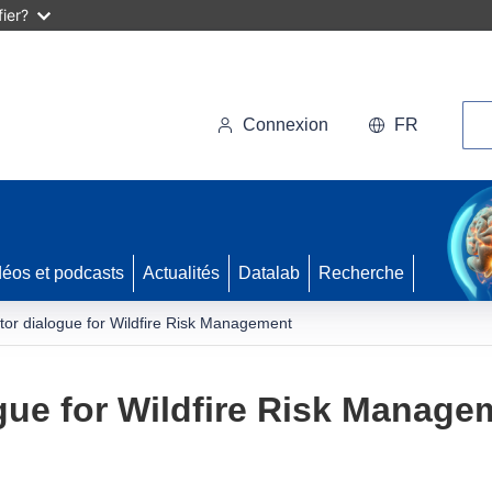
ier?
Rec
Connexion
FR
déos et podcasts
Actualités
Datalab
Recherche
tor dialogue for Wildfire Risk Management
gue for Wildfire Risk Manage