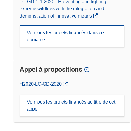
LC-GD-1-1-2020 - Preventing and fighting
extreme wildfires with the integration and
demonstration of innovative means
Voir tous les projets financés dans ce
domaine
Appel à propositions
(s’ouvre dans une nouvelle fenêtre)
H2020-LC-GD-2020
Voir tous les projets financés au titre de cet
appel