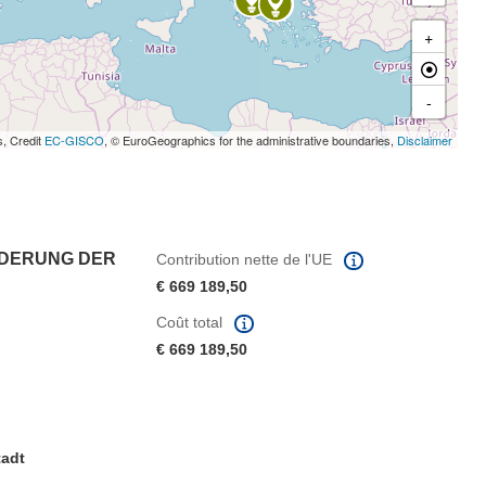
+
-
s, Credit
EC-GISCO
, © EuroGeographics for the administrative boundaries,
Disclaimer
RDERUNG DER
Contribution nette de l'UE
€ 669 189,50
Coût total
€ 669 189,50
tadt