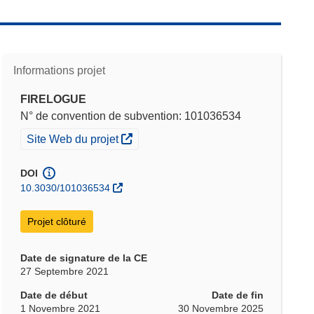
Informations projet
FIRELOGUE
N° de convention de subvention: 101036534
(s’ouvre dans une nouvelle fenêtre)
Site Web du projet
DOI
10.3030/101036534
Projet clôturé
Date de signature de la CE
27 Septembre 2021
Date de début
Date de fin
1 Novembre 2021
30 Novembre 2025