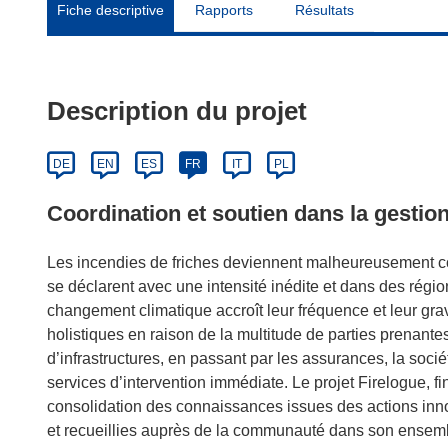
Fiche descriptive
Rapports
Résultats
Description du projet
DE
EN
ES
FR
IT
PL
Coordination et soutien dans la gestion
Les incendies de friches deviennent malheureusement c
se déclarent avec une intensité inédite et dans des régi
changement climatique accroît leur fréquence et leur gravit
holistiques en raison de la multitude de parties prenantes
d’infrastructures, en passant par les assurances, la société
services d’intervention immédiate. Le projet Firelogue, f
consolidation des connaissances issues des actions innov
et recueillies auprès de la communauté dans son ensembl