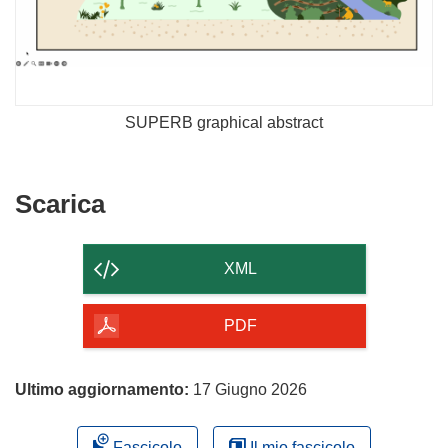
SUPERB graphical abstract
Scarica
Scarica
il
contenuto
XML
della
pagina
PDF
Ultimo aggiornamento:
17 Giugno 2026
Fascicolo
Il mio fascicolo