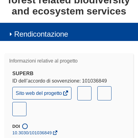
forest related biodiversity
and ecosystem services
Rendicontazione
Informazioni relative al progetto
SUPERB
ID dell’accordo di sovvenzione: 101036849
(si
(si
(si
Sito web del progetto
apre
apre
apre
in
in
in
(si
una
nuova
una
una
apre
finestra)
nuova
nuova
in
DOI
finestra)
finestra)
una
10.3030/101036849