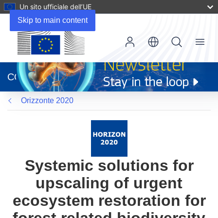
Un sito ufficiale dell’UE
Skip to main content
Menu
(si
apre
CORDIS
in
una
Orizzonte 2020
nuova
finestra)
Systemic solutions for
upscaling of urgent
ecosystem restoration for