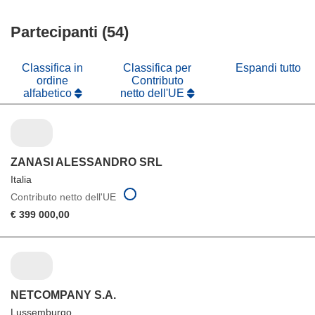
nuova
una
in
finestra)
nuova
Partecipanti (54)
una
finestra)
nuova
finestra)
Classifica in
Classifica per
Espandi tutto
ordine
Contributo
alfabetico
netto dell'UE
ZANASI ALESSANDRO SRL
Italia
Contributo netto dell'UE
€ 399 000,00
NETCOMPANY S.A.
Lussemburgo