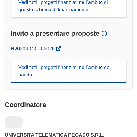
Vedi tutti i progetti finanziati nell’ambito di
questo schema di finanziamento
Invito a presentare proposte
(si
H2020-LC-GD-2020
apre
in
Vedi tutti i progetti finanziati nell’ambito del
una
bando
nuova
finestra)
Coordinatore
UNIVERSITA TELEMATICA PEGASO S.R.L.