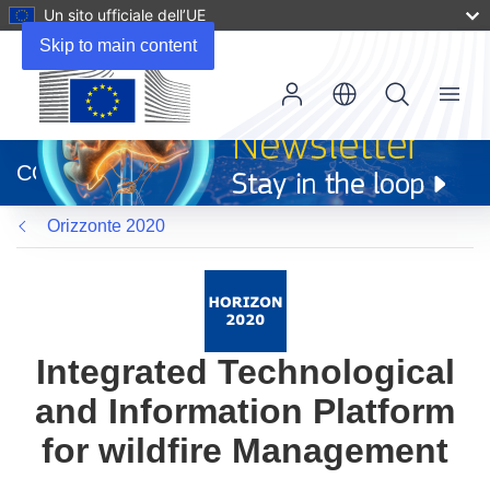
Un sito ufficiale dell’UE
Skip to main content
Menu
(si
apre
CORDIS
in
una
Orizzonte 2020
nuova
finestra)
Integrated Technological
and Information Platform
for wildfire Management