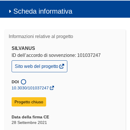
Scheda informativa
Informazioni relative al progetto
SILVANUS
ID dell’accordo di sovvenzione: 101037247
(si
Sito web del progetto
apre
in
una
DOI
nuova
10.3030/101037247
finestra)
Progetto chiuso
Data della firma CE
28 Settembre 2021