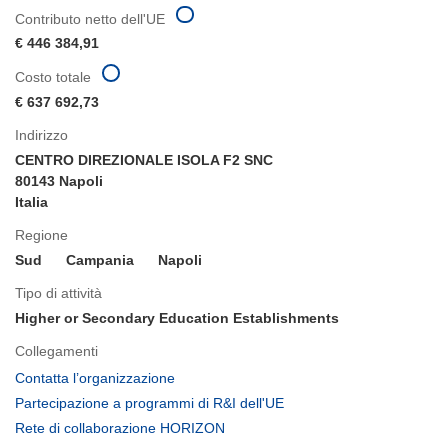
Contributo netto dell'UE
€ 446 384,91
Costo totale
€ 637 692,73
Indirizzo
CENTRO DIREZIONALE ISOLA F2 SNC
80143 Napoli
Italia
Regione
Sud
Campania
Napoli
Tipo di attività
Higher or Secondary Education Establishments
Collegamenti
(si
Contatta l’organizzazione
apre
(si
Partecipazione a programmi di R&I dell'UE
in
apre
(si
Rete di collaborazione HORIZON
una
in
apre