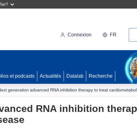
ier?
Rec
Connexion
FR
déos et podcasts
Actualités
Datalab
Recherche
ext generation advanced RNA inhibition therapy to treat cardiometabol
vanced RNA inhibition therapy
sease