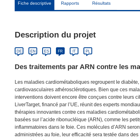
Fiche descriptive
Rapports
Résultats
Description du projet
DE
EN
ES
FR
IT
PL
Des traitements par ARN contre les m
Les maladies cardiométaboliques regroupent le diabète, 
cardiovasculaires athérosclérotiques. Bien que ces mala
interventions doivent encore être conçues contre leurs c
LiverTarget, financé par l’UE, réunit des experts mondia
thérapies innovantes contre ces maladies cardiométaboli
basées sur l’acide ribonucléique (ARN), comme les petits
inflammatoires dans le foie. Ces molécules d’ARN seron
administrées au foie, leur efficacité sera testée dans de