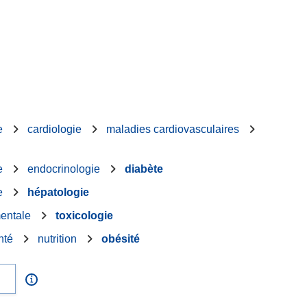
e
cardiologie
maladies cardiovasculaires
e
endocrinologie
diabète
e
hépatologie
entale
toxicologie
nté
nutrition
obésité