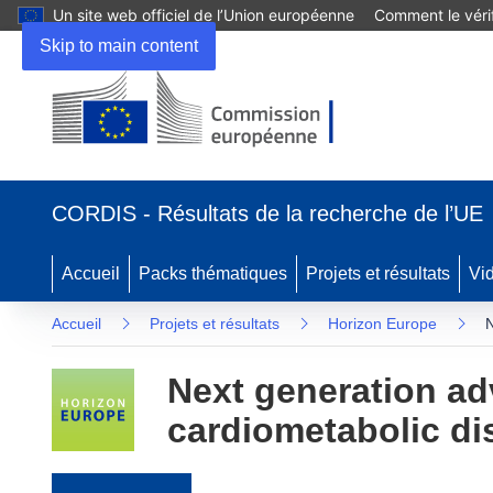
Un site web officiel de l’Union européenne
Comment le vérif
Skip to main content
(s’ouvre dans une nouvelle fenêtre)
CORDIS - Résultats de la recherche de l’UE
Accueil
Packs thématiques
Projets et résultats
Vi
Accueil
Projets et résultats
Horizon Europe
N
Next generation ad
cardiometabolic di