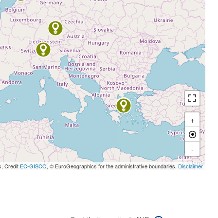
+
-
s, Credit
EC-GISCO
, © EuroGeographics for the administrative boundaries,
Disclaimer