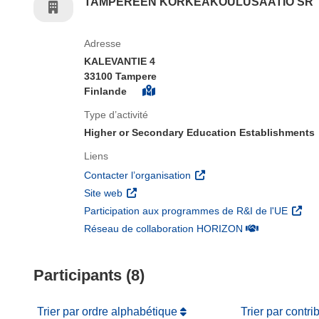
TAMPEREEN KORKEAKOULUSAATIO SR
Adresse
KALEVANTIE 4
33100 Tampere
Finlande
Type d’activité
Higher or Secondary Education Establishments
Liens
(s’ouvre dans une nouvelle 
Contacter l’organisation
(s’ouvre dans une nouvelle fenêtre)
Site web
(s’ouv
Participation aux programmes de R&I de l'UE
(s’ouvre dans un
Réseau de collaboration HORIZON
Participants (8)
Trier par ordre alphabétique
Trier par contri