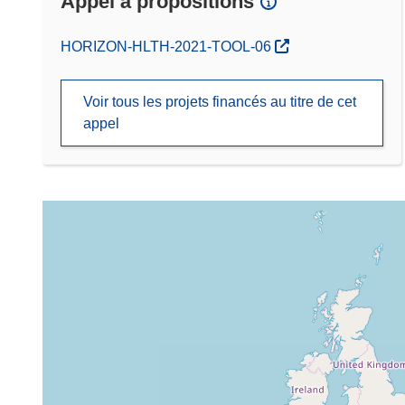
Appel à propositions
(s’ouvre dans une nouvelle fenêtre)
HORIZON-HLTH-2021-TOOL-06
Voir tous les projets financés au titre de cet
appel