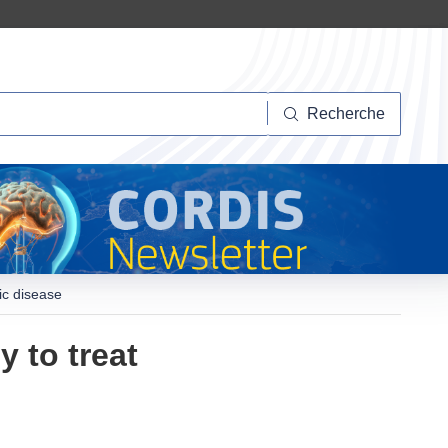
herche
Recherche
ic disease
 to treat