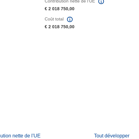
Contribution nette de l'UE
€ 2 018 750,00
Coût total
€ 2 018 750,00
fenêtre)
re dans une nouvelle fenêtre)
e nouvelle fenêtre)
bution nette de l'UE
Tout développer