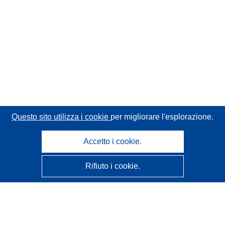
Questo sito utilizza i cookie
per migliorare l'esplorazione.
Accetto i cookie.
Rifiuto i cookie.
CORDIS - Risultati della ricerca dell’UE
Questo sito web è gestito dall'
Ufficio delle pubblicazioni
dell'Unione europea