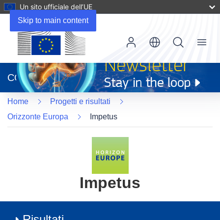
Un sito ufficiale dell’UE
Skip to main content
Menu
(si
apre
CORDIS
in
una
Home
Progetti e risultati
nuova
finestra)
Orizzonte Europa
Impetus
Impetus
Risultati