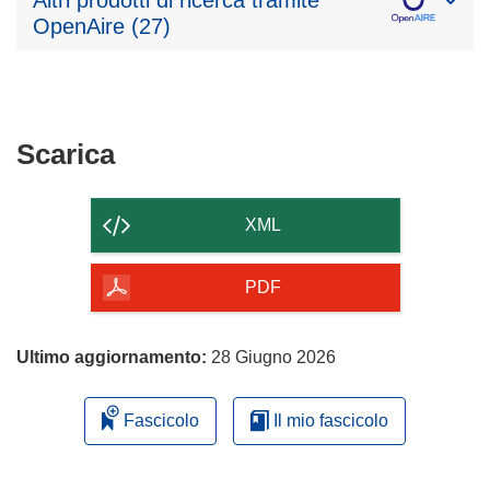
OpenAire (27)
Scarica
Scarica
il
contenuto
XML
della
pagina
PDF
Ultimo aggiornamento:
28 Giugno 2026
Fascicolo
Il mio fascicolo