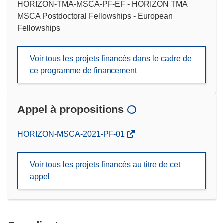
HORIZON-TMA-MSCA-PF-EF - HORIZON TMA
MSCA Postdoctoral Fellowships - European
Fellowships
Voir tous les projets financés dans le cadre de
ce programme de financement
Appel à propositions
(s’ouvre
HORIZON-MSCA-2021-PF-01
dans
une
Voir tous les projets financés au titre de cet
nouvelle
appel
fenêtre)