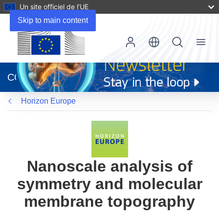
Un site officiel de l’UE
Skip to main content
Menu
(s’ouvre
dans
CORDIS
une
nouvelle
Horizon Europe
fenêtre)
Nanoscale analysis of
symmetry and molecular
membrane topography