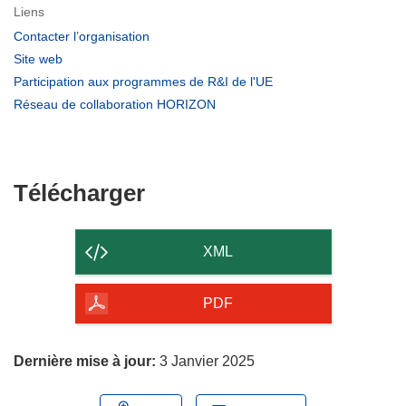
Liens
(s’ouvre
Contacter l’organisation
dans
(s’ouvre
Site web
une
dans
(s’ouvre
Participation aux programmes de R&I de l'UE
nouvelle
une
dans
(s’ouvre
Réseau de collaboration HORIZON
fenêtre)
nouvelle
une
dans
fenêtre)
nouvelle
une
fenêtre)
nouvelle
fenêtre)
Télécharger
Télécharger
le
contenu
XML
de
la
PDF
page
Dernière mise à jour:
3 Janvier 2025