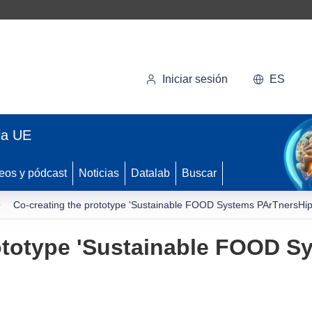
Iniciar sesión
ES
la UE
eos y pódcast
Noticias
Datalab
Buscar
Co-creating the prototype 'Sustainable FOOD Systems PArTnersHip
rototype 'Sustainable FOOD S