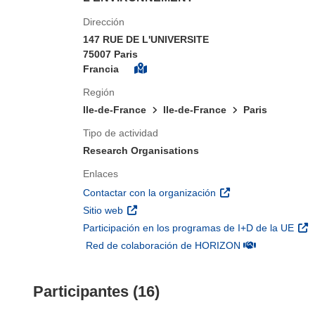
Dirección
147 RUE DE L'UNIVERSITE
75007 Paris
Francia
Región
Ile-de-France
Ile-de-France
Paris
Tipo de actividad
Research Organisations
Enlaces
(se abrirá en una nu
Contactar con la organización
(se abrirá en una nueva ventana)
Sitio web
(se 
Participación en los programas de I+D de la UE
(se abrirá en u
Red de colaboración de HORIZON
Participantes (16)