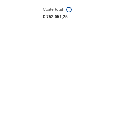
Coste total
€ 752 051,25
eva ventana)
abrirá en una nueva ventana)
na nueva ventana)