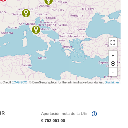
+
-
s, Credit
EC-GISCO
, © EuroGeographics for the administrative boundaries,
Disclaimer
UR
Aportación neta de la UEn
€ 752 051,00