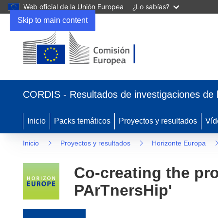
Web oficial de la Unión Europea
¿Lo sabías?
Skip to main content
(se abrirá en una nueva ventana)
CORDIS - Resultados de investigaciones de 
Inicio
Packs temáticos
Proyectos y resultados
Víd
Inicio
Proyectos y resultados
Horizonte Europa
Co-creating the p
PArTnersHip'