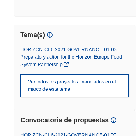
Tema(s)
HORIZON-CL6-2021-GOVERNANCE-01-03 -
Preparatory action for the Horizon Europe Food
System Partnership
Ver todos los proyectos financiados en el
marco de este tema
Convocatoria de propuestas
(se abrirá en una nueva ventana)
HORIZON-CL6-2021-GOVERNANCE-01