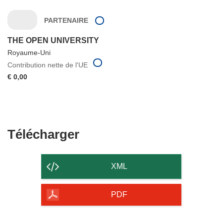
PARTENAIRE
THE OPEN UNIVERSITY
Royaume-Uni
Contribution nette de l'UE
€ 0,00
Télécharger
Télécharger
le
contenu
XML
de
la
PDF
page