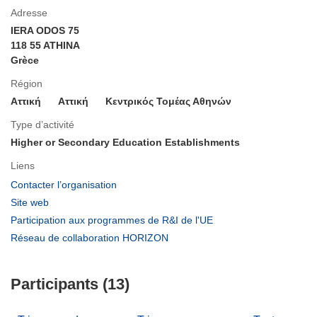
Adresse
IERA ODOS 75
118 55 ATHINA
Grèce
Région
Αττική
Aττική
Κεντρικός Τομέας Αθηνών
Type d’activité
Higher or Secondary Education Establishments
Liens
(s’ouvre
Contacter l’organisation
dans
(s’ouvre
Site web
une
dans
(s’ouvre
Participation aux programmes de R&I de l'UE
nouvelle
une
dans
(s’ouvre
Réseau de collaboration HORIZON
fenêtre)
nouvelle
une
dans
fenêtre)
nouvelle
une
fenêtre)
Participants (13)
nouvelle
fenêtre)