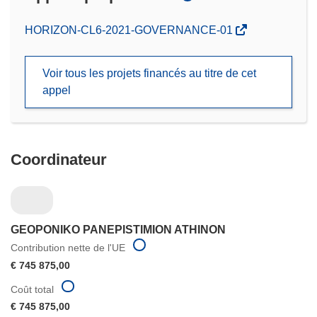
(s’ouvre
HORIZON-CL6-2021-GOVERNANCE-01
dans
une
Voir tous les projets financés au titre de cet
nouvelle
appel
fenêtre)
Coordinateur
GEOPONIKO PANEPISTIMION ATHINON
Contribution nette de l'UE
€ 745 875,00
Coût total
€ 745 875,00