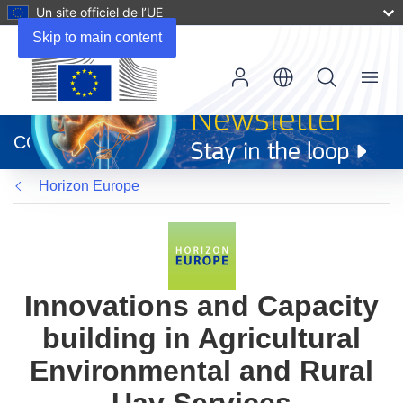
Un site officiel de l’UE
Skip to main content
Menu
(s’ouvre
dans
CORDIS
une
nouvelle
Horizon Europe
fenêtre)
Innovations and Capacity
building in Agricultural
Environmental and Rural