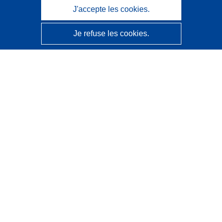
J'accepte les cookies.
Je refuse les cookies.
CORDIS - Résultats de la recherche de l’UE
Ce site web est géré par l'
Office des publications de
l’Union européenne
Accessibilité
Classification semi-automatique des projets - Avis sur
l’explicabilité
Contactez nous
Contacter notre Help Desk
Foire aux questions
(et leurs réponses)