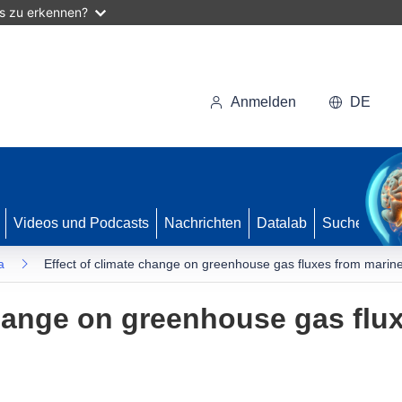
as zu erkennen?
Anmelden
DE
Videos und Podcasts
Nachrichten
Datalab
Suche
a
Effect of climate change on greenhouse gas fluxes from marine
change on greenhouse gas flu