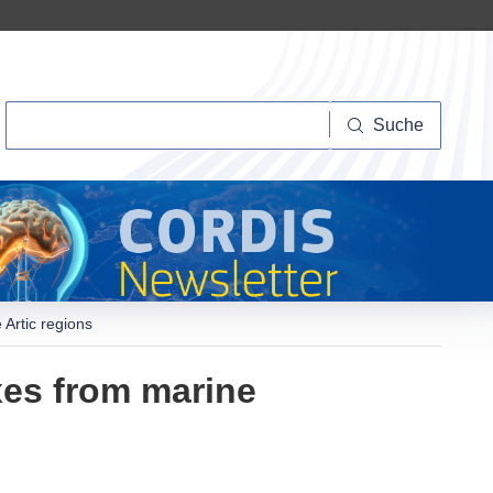
Suche
Suche
 Artic regions
xes from marine