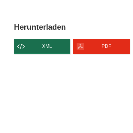
Den
Herunterladen
Inhalt
der
XML
PDF
Seite
herunterladen