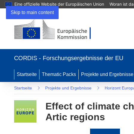
Eine offizielle Website der Europäischen Union
Woran ist d
Skip to main content
(öffnet
in
CORDIS - Forschungsergebnisse der EU
neuem
Fenster)
Startseite
Thematic Packs
Projekte und Ergebnisse
Startseite
Projekte und Ergebnisse
Horizont Europ
Effect of climate 
Artic regions