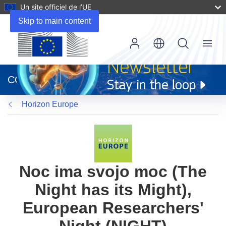
Un site officiel de l’UE
Skip to main content
Menu
(s’ouvre
dans
CORDIS
une
nouvelle
Horizon Europe
fenêtre)
Noc ima svojo moc (The
Night has its Might),
European Researchers'