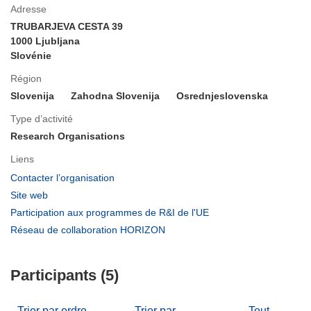
Adresse
TRUBARJEVA CESTA 39
1000 Ljubljana
Slovénie
Région
Slovenija
Zahodna Slovenija
Osrednjeslovenska
Type d’activité
Research Organisations
Liens
(s’ouvre
Contacter l’organisation
dans
(s’ouvre
Site web
une
dans
(s’ouvre
Participation aux programmes de R&I de l'UE
nouvelle
une
dans
(s’ouvre
Réseau de collaboration HORIZON
fenêtre)
nouvelle
une
dans
fenêtre)
nouvelle
une
fenêtre)
Participants (5)
nouvelle
fenêtre)
Trier par ordre
Trier par
Tout