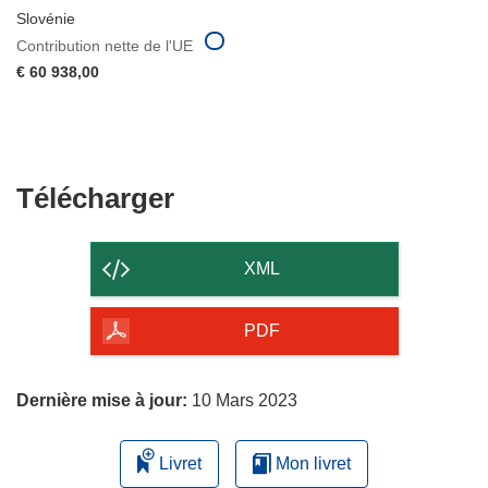
Slovénie
Contribution nette de l'UE
€ 60 938,00
Télécharger
Télécharger
le
contenu
XML
de
la
PDF
page
Dernière mise à jour:
10 Mars 2023
Livret
Mon livret