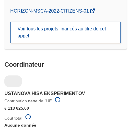
(s’ouvre
HORIZON-MSCA-2022-CITIZENS-01
dans
une
Voir tous les projets financés au titre de cet
nouvelle
appel
fenêtre)
Coordinateur
USTANOVA HISA EKSPERIMENTOV
Contribution nette de l'UE
€ 113 625,00
Coût total
Aucune donnée