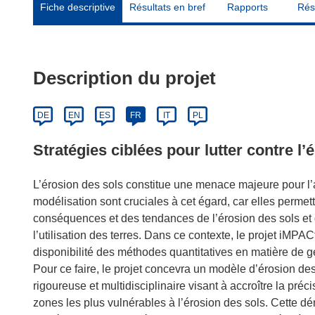
Fiche descriptive
Résultats en bref
Rapports
Rés
Description du projet
DE
EN
ES
FR
IT
PL
Stratégies ciblées pour lutter contre l’
L’érosion des sols constitue une menace majeure pour l’
modélisation sont cruciales à cet égard, car elles perm
conséquences et des tendances de l’érosion des sols et d
l’utilisation des terres. Dans ce contexte, le projet iMPACt
disponibilité des méthodes quantitatives en matière de ge
Pour ce faire, le projet concevra un modèle d’érosion de
rigoureuse et multidisciplinaire visant à accroître la préci
zones les plus vulnérables à l’érosion des sols. Cette d