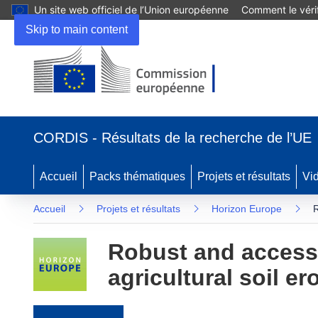
Un site web officiel de l’Union européenne
Comment le vérif
Skip to main content
(s’ouvre dans une nouvelle fenêtre)
CORDIS - Résultats de la recherche de l’UE
Accueil
Packs thématiques
Projets et résultats
Vi
Accueil
Projets et résultats
Horizon Europe
R
Robust and accessi
agricultural soil e