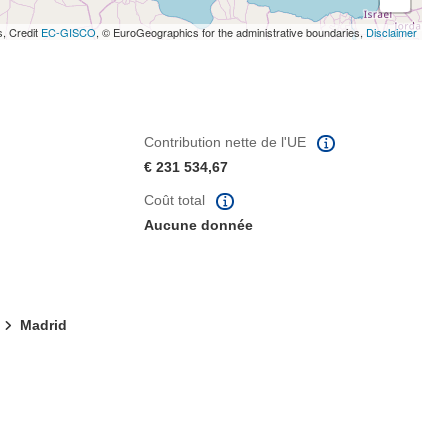
s, Credit
EC-GISCO
, © EuroGeographics for the administrative boundaries,
Disclaimer
Contribution nette de l'UE
€ 231 534,67
Coût total
Aucune donnée
Madrid
fenêtre)