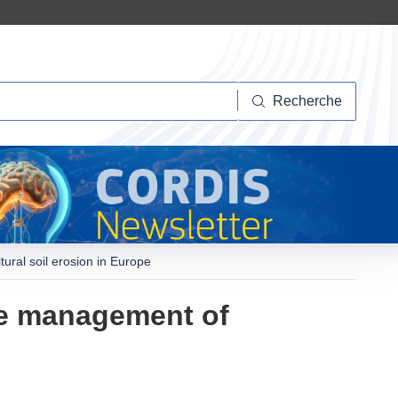
herche
Recherche
ural soil erosion in Europe
ve management of