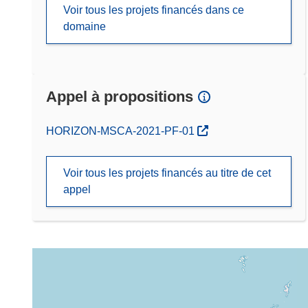
Voir tous les projets financés dans ce
domaine
Appel à propositions
(s’ouvre dans une nouvelle fenêtre)
HORIZON-MSCA-2021-PF-01
Voir tous les projets financés au titre de cet
appel