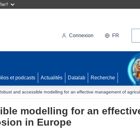
ier?
Rec
Connexion
FR
déos et podcasts
Actualités
Datalab
Recherche
obust and accessible modelling for an effective management of agricult
ble modelling for an effecti
rosion in Europe