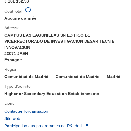
€ 181 152,96
Coût total
Aucune donnée
Adresse
CAMPUS LAS LAGUNILLAS SN EDIFICO B1
VICERRECTORADO DE INVESTIGACION DESAR TECN E
INNOVACION
23071 JAEN
Espagne
Région
Comunidad de Madrid
Comunidad de Madrid
Madrid
Type d’activité
Higher or Secondary Education Establishments
Liens
(s’ouvre
Contacter l’organisation
dans
(s’ouvre
Site web
une
dans
(s’ouvre
Participation aux programmes de R&I de l'UE
nouvelle
une