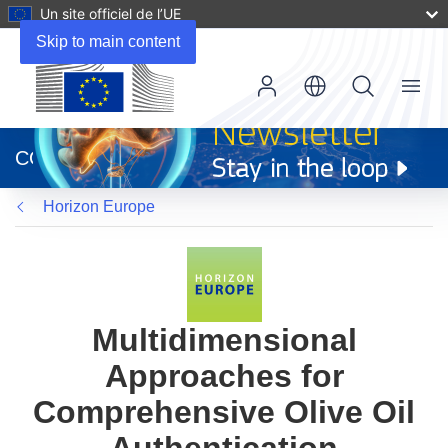
Un site officiel de l’UE
Skip to main content
Menu
(s’ouvre
dans
CORDIS
une
nouvelle
Horizon Europe
fenêtre)
Multidimensional
Approaches for
Comprehensive Olive Oil