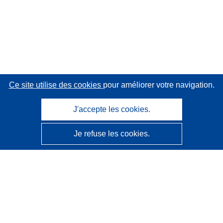
Ce site utilise des cookies
pour améliorer votre navigation.
J'accepte les cookies.
Je refuse les cookies.
CORDIS - Résultats de la recherche de l’UE
Ce site web est géré par l'
Office des publications de
l’Union européenne
Accessibilité