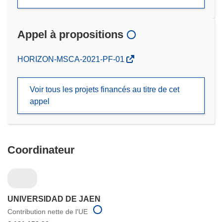
Appel à propositions
(s’ouvre
HORIZON-MSCA-2021-PF-01
dans
une
Voir tous les projets financés au titre de cet
nouvelle
appel
fenêtre)
Coordinateur
UNIVERSIDAD DE JAEN
Contribution nette de l'UE