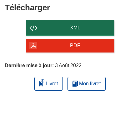
Télécharger
Télécharger
le
contenu
XML
de
la
PDF
page
Dernière mise à jour:
3 Août 2022
Livret
Mon livret