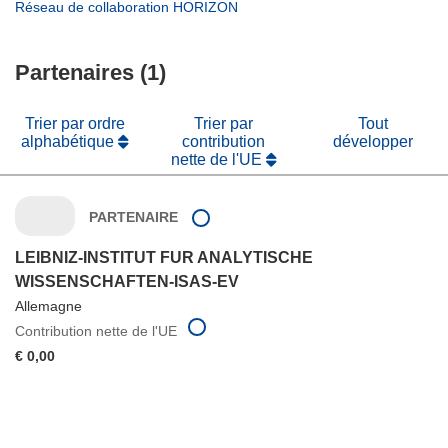
dans
(s’ouvre
Réseau de collaboration HORIZON
fenêtre)
nouvelle
une
dans
fenêtre)
nouvelle
une
fenêtre)
Partenaires (1)
nouvelle
fenêtre)
Trier par ordre
Trier par
Tout
alphabétique
contribution
développer
nette de l'UE
PARTENAIRE
LEIBNIZ-INSTITUT FUR ANALYTISCHE
WISSENSCHAFTEN-ISAS-EV
Allemagne
Contribution nette de l'UE
€ 0,00