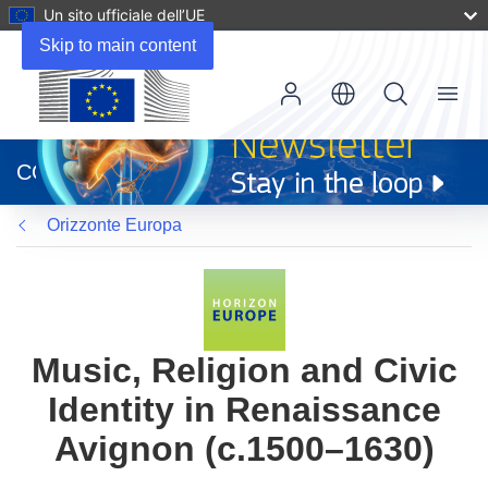
Un sito ufficiale dell’UE
Skip to main content
Menu
(si
apre
CORDIS
in
una
Orizzonte Europa
nuova
finestra)
Music, Religion and Civic
Identity in Renaissance
Avignon (c.1500–1630)