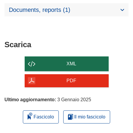
Documents, reports (1)
Scarica
Scarica
il
contenuto
XML
della
pagina
PDF
Ultimo aggiornamento:
3 Gennaio 2025
Fascicolo
Il mio fascicolo