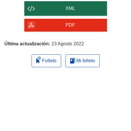
contenido
XML
de
la
PDF
página
Última actualización:
23 Agosto 2022
Folleto
Mi folleto