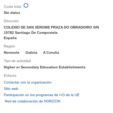
Coste total
Sin datos
Dirección
COLEXIO DE SAN XEROME PRAZA DO OBRADOIRO S/N
15782 Santiago De Compostela
España
Región
Noroeste
Galicia
A Coruña
Tipo de actividad
Higher or Secondary Education Establishments
Enlaces
(se
Contactar con la organización
abrirá
(se
Sitio web
en
abrirá
(se
Participación en los programas de I+D de la UE
una
en
abrirá
(se
Red de colaboración de HORIZON
nueva
una
en
abrirá
ventana)
nueva
una
en