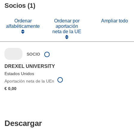
ventana)
nueva
Socios (1)
una
ventana)
nueva
ventana)
Ordenar
Ordenar por
Ampliar todo
alfabéticamente
aportación
neta de la UE
SOCIO
DREXEL UNIVERSITY
Estados Unidos
Aportación neta de la UEn
€ 0,00
Descargar
Descargar
el