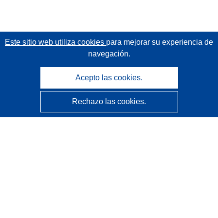
Este sitio web utiliza cookies
para mejorar su experiencia de
navegación.
Acepto las cookies.
Rechazo las cookies.
CORDIS - Resultados de investigaciones de la UE
La
Oficina de Publicaciones de la Unión Europea
gestiona este sitio web.
Accesibilidad
Clasificación semiautomática de proyectos - Declaración
de explicabilidad