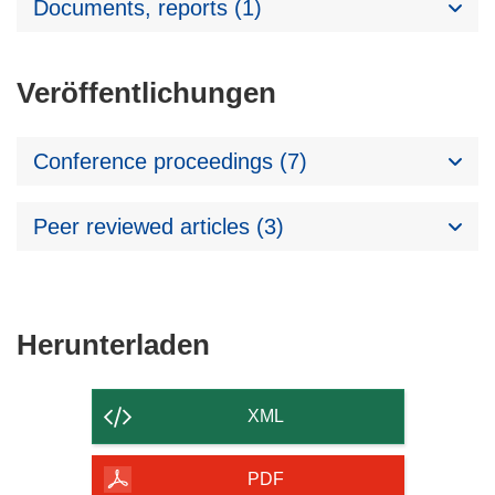
Documents, reports (1)
Veröffentlichungen
Conference proceedings (7)
Peer reviewed articles (3)
Den
Herunterladen
Inhalt
der
XML
Seite
herunterladen
PDF