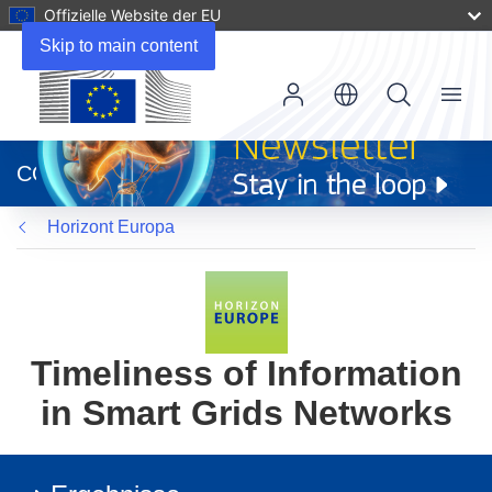
Offizielle Website der EU
Skip to main content
Menu
(öffnet
in
CORDIS
neuem
Fenster)
Horizont Europa
Timeliness of Information
in Smart Grids Networks