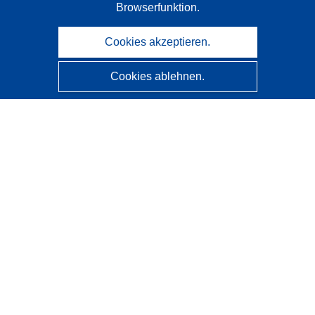
Browserfunktion.
Cookies akzeptieren.
Cookies ablehnen.
CORDIS - Forschungsergebnisse der EU
Diese Website wird vom
Amt für Veröffentlichungen der
Europäischen Union
verwaltet.
Barrierefreiheit
Halbautomatische Projektklassifizierung - Hinweis zur
Erklärbarkeit
Kontakt
Wenden Sie sich an das Help Desk