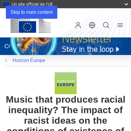
Un site officiel de l’UE
Skip to main content
Menu
(s’ouvre
dans
CORDIS
une
nouvelle
Horizon Europe
fenêtre)
Music that produces racial
inequality? The impact of
racist ideas on the