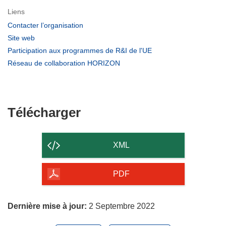
Liens
(s’ouvre
Contacter l’organisation
dans
(s’ouvre
Site web
une
dans
(s’ouvre
Participation aux programmes de R&I de l'UE
nouvelle
une
dans
(s’ouvre
Réseau de collaboration HORIZON
fenêtre)
nouvelle
une
dans
fenêtre)
nouvelle
une
fenêtre)
nouvelle
fenêtre)
Télécharger
Télécharger
le
contenu
XML
de
la
PDF
page
Dernière mise à jour:
2 Septembre 2022