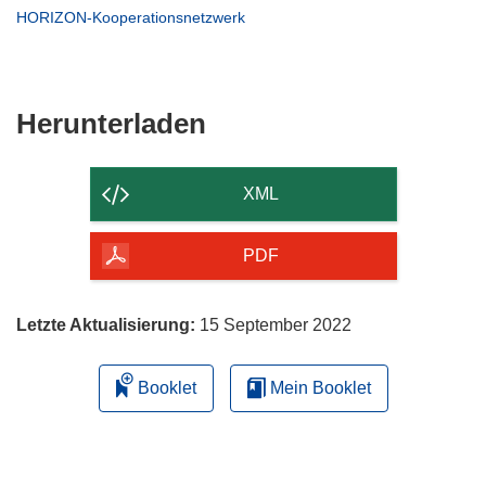
Fenster)
neuem
in
(öffnet
HORIZON-Kooperationsnetzwerk
Fenster)
neuem
in
Fenster)
neuem
Fenster)
Den
Herunterladen
Inhalt
der
XML
Seite
herunterladen
PDF
Letzte Aktualisierung:
15 September 2022
Booklet
Mein Booklet