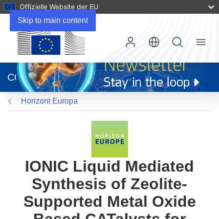
Offizielle Website der EU
Skip to main content
Menu
(öffnet
in
CORDIS
neuem
Fenster)
Horizont Europa
IONIC Liquid Mediated
Synthesis of Zeolite-
Supported Metal Oxide