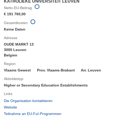
KATHOLIEKE UNIVERSITEIT LEUVEN
Netto-EU-Beitrag
€ 191 760,00
Gesamtkosten
Keine Daten
Adresse
OUDE MARKT 13
3000 Leuven
Belgien
Region
Vlaams Gewest
Prov. Vlaams-Brabant
Arr. Leuven
Aktivitätstyp
Higher or Secondary Education Establishments
Links
(öffnet
Die Organisation kontaktieren
in
(öffnet
Website
neuem
in
(öffnet
Teilnahme an EU-FuI-Programmen