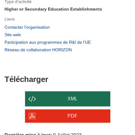
Type d’activité
Higher or Secondary Education Establishments
Liens
(s’ouvre
Contacter l’organisation
dans
(s’ouvre
Site web
une
dans
(s’ouvre
Participation aux programmes de R&I de l'UE
nouvelle
une
dans
(s’ouvre
Réseau de collaboration HORIZON
fenêtre)
nouvelle
une
dans
fenêtre)
nouvelle
une
fenêtre)
nouvelle
fenêtre)
Télécharger
Télécharger
le
contenu
XML
de
la
PDF
page