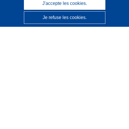
J'accepte les cookies.
Je refuse les cookies.
CORDIS - Résultats de la recherche de l’UE
Ce site web est géré par l'
Office des publications de
l’Union européenne
Accessibilité
Classification semi-automatique des projets - Avis sur
l’explicabilité
Contactez nous
Contacter notre Help Desk
Foire aux questions
(et leurs réponses)