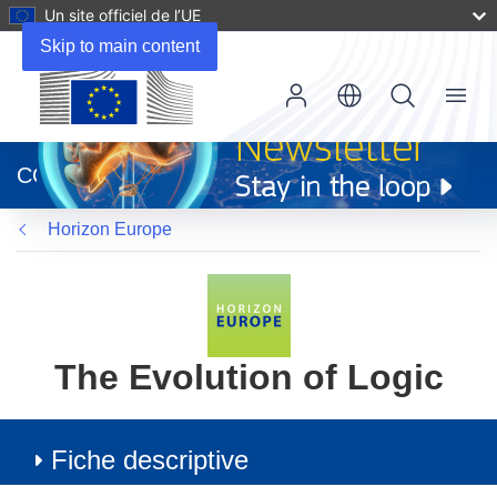
Un site officiel de l’UE
Skip to main content
Menu
(s’ouvre
dans
CORDIS
une
nouvelle
Horizon Europe
fenêtre)
The Evolution of Logic
Fiche descriptive