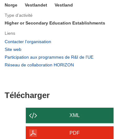
Norge
Vestlandet
Vestland
Type d’activité
Higher or Secondary Education Establishments
Liens
(s’ouvre
Contacter l’organisation
dans
(s’ouvre
Site web
une
dans
(s’ouvre
Participation aux programmes de R&I de l'UE
nouvelle
une
dans
(s’ouvre
Réseau de collaboration HORIZON
fenêtre)
nouvelle
une
dans
fenêtre)
nouvelle
une
fenêtre)
nouvelle
fenêtre)
Télécharger
Télécharger
le
contenu
XML
de
la
PDF