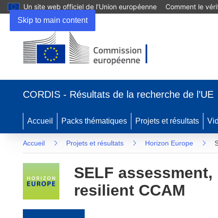
Un site web officiel de l’Union européenne
Comment le vérif
Skip to main content
(s’ouvre dans une nouvelle fenêtre)
CORDIS - Résultats de la recherche de l’UE
Accueil
Packs thématiques
Projets et résultats
Vi
Accueil
Projets et résultats
Horizon Europe
S
SELF assessment, p
resilient CCAM