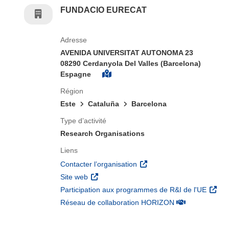
FUNDACIO EURECAT
Adresse
AVENIDA UNIVERSITAT AUTONOMA 23
08290 Cerdanyola Del Valles (Barcelona)
Espagne
Région
Este
Cataluña
Barcelona
Type d’activité
Research Organisations
Liens
(s’ouvre dans une nouvelle 
Contacter l’organisation
(s’ouvre dans une nouvelle fenêtre)
Site web
(s’ouv
Participation aux programmes de R&I de l'UE
(s’ouvre dans un
Réseau de collaboration HORIZON