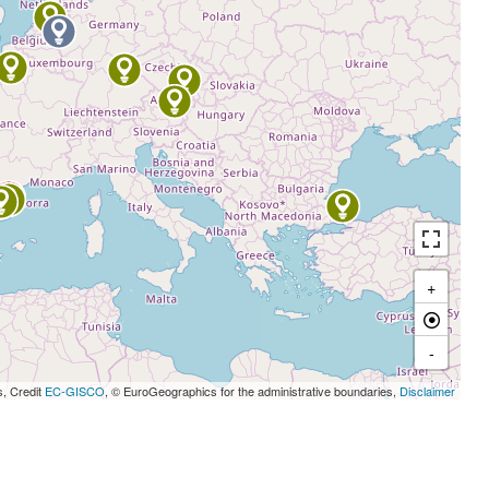
+
-
s, Credit
EC-GISCO
, © EuroGeographics for the administrative boundaries,
Disclaimer