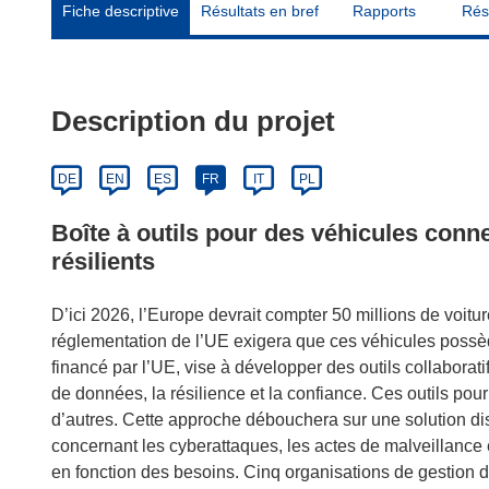
Fiche descriptive
Résultats en bref
Rapports
Rés
Description du projet
DE
EN
ES
FR
IT
PL
Boîte à outils pour des véhicules conne
résilients
D’ici 2026, l’Europe devrait compter 50 millions de voitu
réglementation de l’UE exigera que ces véhicules possède
financé par l’UE, vise à développer des outils collaborati
de données, la résilience et la confiance. Ces outils pou
d’autres. Cette approche débouchera sur une solution di
concernant les cyberattaques, les actes de malveillance
en fonction des besoins. Cinq organisations de gestion du 