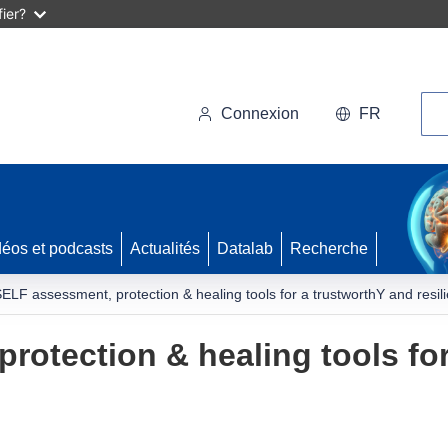
ier?
Rec
Connexion
FR
déos et podcasts
Actualités
Datalab
Recherche
ELF assessment, protection & healing tools for a trustworthY and resi
rotection & healing tools fo