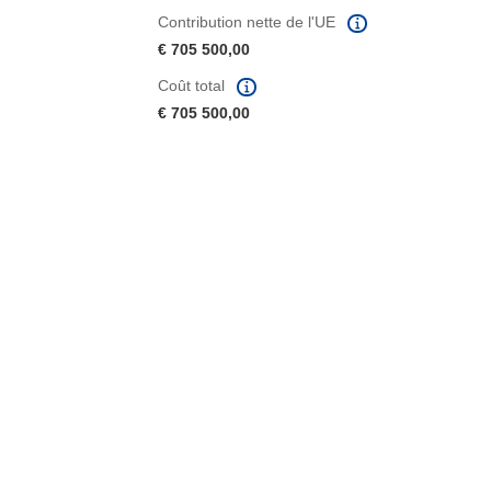
Contribution nette de l'UE
€ 705 500,00
Coût total
€ 705 500,00
fenêtre)
re dans une nouvelle fenêtre)
e nouvelle fenêtre)