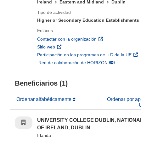
Ireland
Eastern and Midland
Dublin
Tipo de actividad
Higher or Secondary Education Establishments
Enlaces
(se abrirá en una nu
Contactar con la organización
(se abrirá en una nueva ventana)
Sitio web
(se 
Participación en los programas de I+D de la UE
(se abrirá en u
Red de colaboración de HORIZON
Beneficiarios (1)
Ordenar alfabéticamente
Ordenar por apo
UNIVERSITY COLLEGE DUBLIN, NATIONA
OF IRELAND, DUBLIN
Irlanda