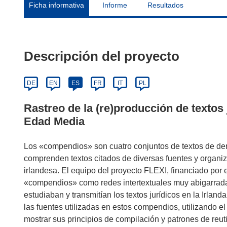
Ficha informativa
Informe
Resultados
Descripción del proyecto
DE
EN
ES
FR
IT
PL
Rastreo de la (re)producción de textos j
Edad Media
Los «compendios» son cuatro conjuntos de textos de der
comprenden textos citados de diversas fuentes y organiza
irlandesa. El equipo del proyecto FLEXI, financiado por 
«compendios» como redes intertextuales muy abigarradas
estudiaban y transmitían los textos jurídicos en la Irla
las fuentes utilizadas en estos compendios, utilizando e
mostrar sus principios de compilación y patrones de reut