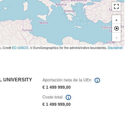
+
-
s, Credit
EC-GISCO
, © EuroGeographics for the administrative boundaries,
Disclaimer
L UNIVERSITY
Aportación neta de la UEn
€ 1 499 999,00
Coste total
€ 1 499 999,00