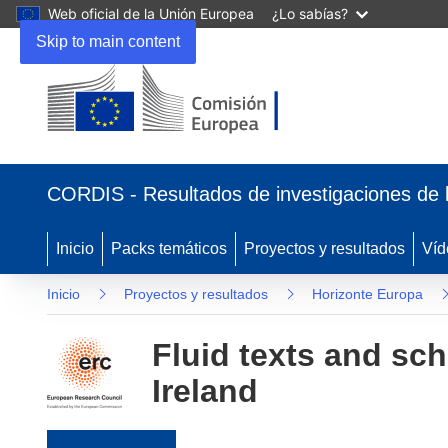
Web oficial de la Unión Europea
¿Lo sabías?
Skip to main content
(se abrirá en una nueva ventana)
CORDIS - Resultados de investigaciones de 
Inicio
Packs temáticos
Proyectos y resultados
Víd
Inicio
Proyectos y resultados
Horizonte Europa
Fluid texts and sch
Ireland