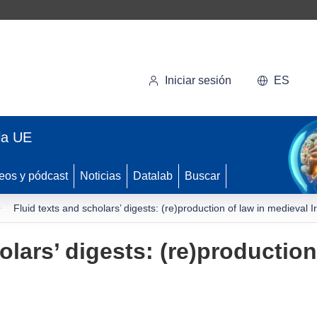
Iniciar sesión
ES
la UE
eos y pódcast
Noticias
Datalab
Buscar
Fluid texts and scholars’ digests: (re)production of law in medieval I
olars’ digests: (re)production