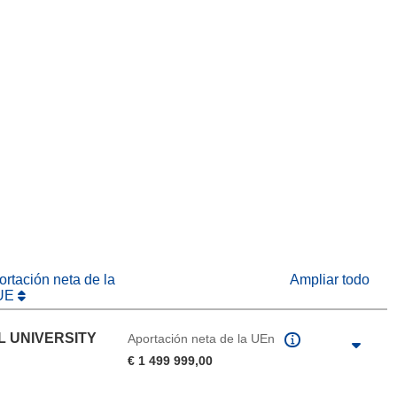
eva ventana)
abrirá en una nueva ventana)
na nueva ventana)
rtación neta de la
Ampliar todo
UE
L UNIVERSITY
Aportación neta de la UEn
€ 1 499 999,00