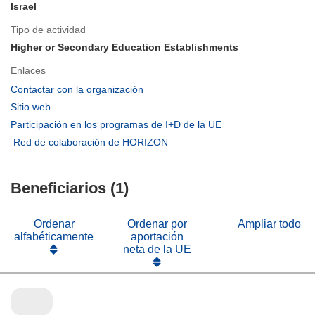
Israel
Tipo de actividad
Higher or Secondary Education Establishments
Enlaces
(se
Contactar con la organización
abrirá
(se
Sitio web
en
abrirá
(se
Participación en los programas de I+D de la UE
una
en
abrirá
(se
Red de colaboración de HORIZON
nueva
una
en
abrirá
ventana)
nueva
una
en
ventana)
nueva
Beneficiarios (1)
una
ventana)
nueva
ventana)
Ordenar
Ordenar por
Ampliar todo
alfabéticamente
aportación
neta de la UE