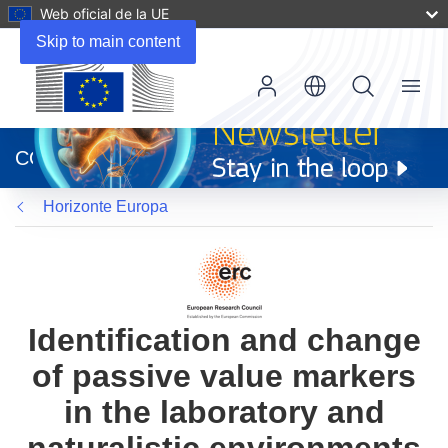
Web oficial de la UE
Skip to main content
Menu
(se
abrirá
CORDIS
en
una
Horizonte Europa
nueva
ventana)
Identification and change
of passive value markers
in the laboratory and