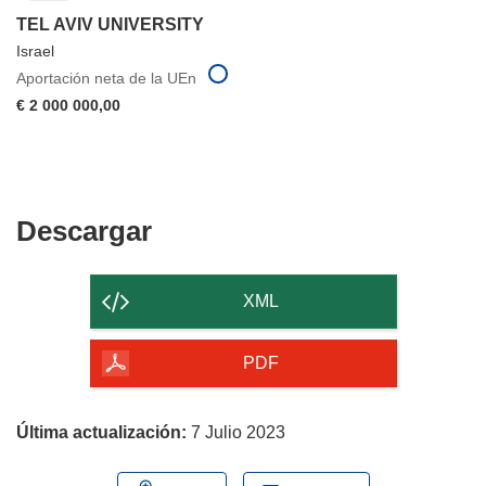
TEL AVIV UNIVERSITY
Israel
Aportación neta de la UEn
€ 2 000 000,00
Descargar
Descargar
el
contenido
XML
de
la
PDF
página
Última actualización:
7 Julio 2023