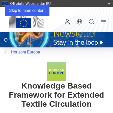
Offizielle Website der EU
Skip to main content
Menu
(öffnet
in
CORDIS
neuem
Fenster)
Horizont Europa
Knowledge Based
Framework for Extended
Textile Circulation​