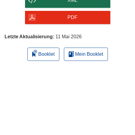
XML
Seite
herunterladen
PDF
Letzte Aktualisierung:
11 Mai 2026
Booklet
Mein Booklet