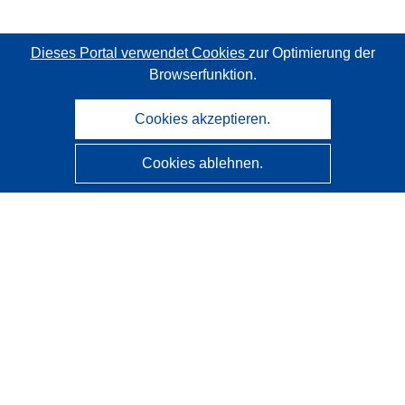
Dieses Portal verwendet Cookies
zur Optimierung der
Browserfunktion.
Cookies akzeptieren.
Cookies ablehnen.
CORDIS - Forschungsergebnisse der EU
Diese Website wird vom
Amt für Veröffentlichungen der
Europäischen Union
verwaltet.
Barrierefreiheit
Halbautomatische Projektklassifizierung - Hinweis zur
Erklärbarkeit