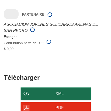
PARTENAIRE
ASOCIACION JOVENES SOLIDARIOS ARENAS DE
SAN PEDRO
Espagne
Contribution nette de l'UE
€ 0,00
Télécharger
Télécharger
le
contenu
XML
de
la
PDF