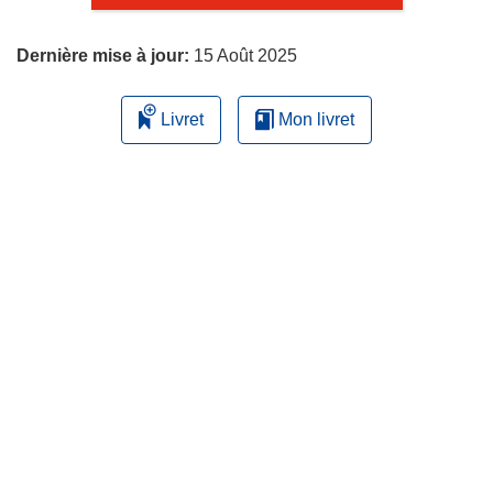
page
Dernière mise à jour:
15 Août 2025
Livret
Mon livret