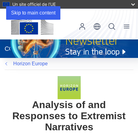
Un site officiel de l’UE
Skip to main content
Menu
(s’ouvre
dans
CORDIS
une
nouvelle
Horizon Europe
fenêtre)
Analysis of and
Responses to Extremist
Narratives