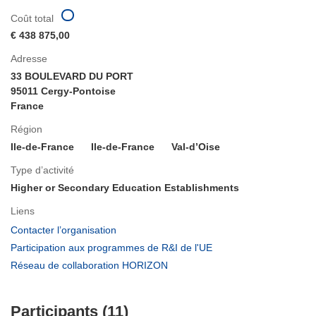
Coût total
€ 438 875,00
Adresse
33 BOULEVARD DU PORT
95011 Cergy-Pontoise
France
Région
Ile-de-France
Ile-de-France
Val-d’Oise
Type d’activité
Higher or Secondary Education Establishments
Liens
(s’ouvre
Contacter l’organisation
dans
(s’ouvre
Participation aux programmes de R&I de l'UE
une
dans
(s’ouvre
Réseau de collaboration HORIZON
nouvelle
une
dans
fenêtre)
nouvelle
une
fenêtre)
Participants (11)
nouvelle