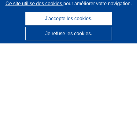
Ce site utilise des cookies
pour améliorer votre navigation.
J'accepte les cookies.
Je refuse les cookies.
CORDIS - Résultats de la recherche de l’UE
Ce site web est géré par l'
Office des publications de
l’Union européenne
Accessibilité
Classification semi-automatique des projets - Avis sur
l’explicabilité
Contactez nous
Contacter notre Help Desk