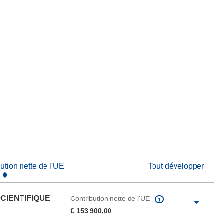
fenêtre)
re dans une nouvelle fenêtre)
e nouvelle fenêtre)
bution nette de l'UE
Tout développer
CIENTIFIQUE
Contribution nette de l'UE
€ 153 900,00