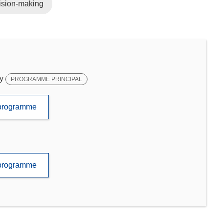
ision-making
y
PROGRAMME PRINCIPAL
e programme
e programme