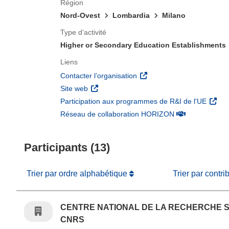
Région
Nord-Ovest
Lombardia
Milano
Type d’activité
Higher or Secondary Education Establishments
Liens
(s’ouvre dans une nouvelle 
Contacter l’organisation
(s’ouvre dans une nouvelle fenêtre)
Site web
(s’ouv
Participation aux programmes de R&I de l'UE
(s’ouvre dans un
Réseau de collaboration HORIZON
Participants (13)
Trier par ordre alphabétique
Trier par contri
CENTRE NATIONAL DE LA RECHERCHE S
CNRS