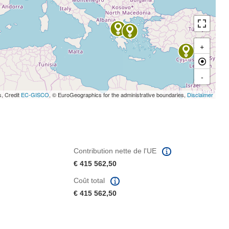
+
-
s, Credit
EC-GISCO
, © EuroGeographics for the administrative boundaries,
Disclaimer
Contribution nette de l'UE
€ 415 562,50
Coût total
€ 415 562,50