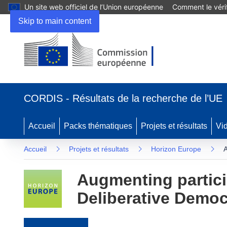
Un site web officiel de l’Union européenne
Comment le vérif
Skip to main content
(s’ouvre dans une nouvelle fenêtre)
CORDIS - Résultats de la recherche de l’UE
Accueil
Packs thématiques
Projets et résultats
Vi
Accueil
Projets et résultats
Horizon Europe
A
Augmenting particip
Deliberative Democr