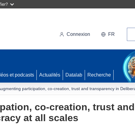
ier?
Rec
Connexion
FR
déos et podcasts
Actualités
Datalab
Recherche
ugmenting participation, co-creation, trust and transparency in Deliber
ation, co-creation, trust an
acy at all scales