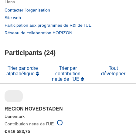
Liens
(s’ouvre
Contacter l’organisation
dans
(s’ouvre
Site web
une
dans
(s’ouvre
Participation aux programmes de R&I de l'UE
nouvelle
une
dans
(s’ouvre
Réseau de collaboration HORIZON
fenêtre)
nouvelle
une
dans
fenêtre)
nouvelle
une
fenêtre)
Participants (24)
nouvelle
fenêtre)
Trier par ordre
Trier par
Tout
alphabétique
contribution
développer
nette de l'UE
REGION HOVEDSTADEN
Danemark
Contribution nette de l'UE
€ 616 583,75