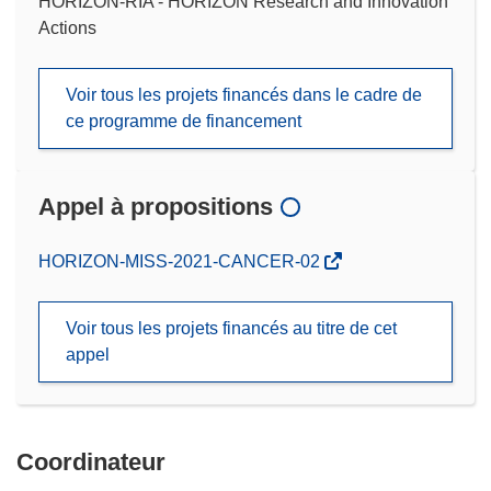
HORIZON-RIA - HORIZON Research and Innovation
Actions
Voir tous les projets financés dans le cadre de
ce programme de financement
Appel à propositions
(s’ouvre
HORIZON-MISS-2021-CANCER-02
dans
une
Voir tous les projets financés au titre de cet
nouvelle
appel
fenêtre)
Coordinateur