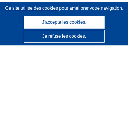
Ce site utilise des cookies
pour améliorer votre navigation.
J'accepte les cookies.
Je refuse les cookies.
CORDIS - Résultats de la recherche de l’UE
Ce site web est géré par l'
Office des publications de
l’Union européenne
Accessibilité
Classification semi-automatique des projets - Avis sur
l’explicabilité
Contactez nous