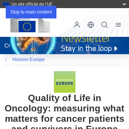
Un site officiel de l’UE
Skip to main content
Menu
(s’ouvre
dans
CORDIS
une
nouvelle
Horizon Europe
fenêtre)
Quality of Life in
Oncology: measuring what
matters for cancer patients