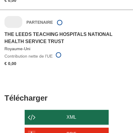
€ 0,00
PARTENAIRE
THE LEEDS TEACHING HOSPITALS NATIONAL
HEALTH SERVICE TRUST
Royaume-Uni
Contribution nette de l'UE
€ 0,00
Télécharger
Télécharger
le
contenu
XML
de