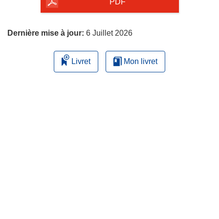
la
PDF
page
Dernière mise à jour:
6 Juillet 2026
Livret
Mon livret