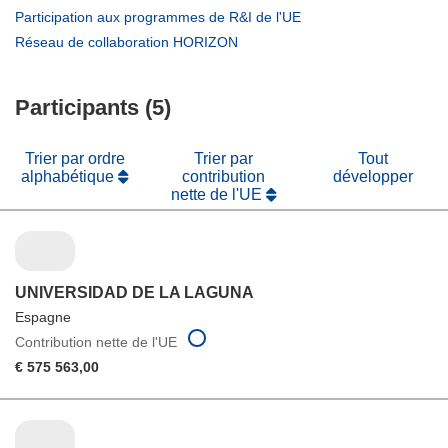
une
dans
(s’ouvre
Participation aux programmes de R&I de l'UE
nouvelle
une
dans
(s’ouvre
Réseau de collaboration HORIZON
fenêtre)
nouvelle
une
dans
fenêtre)
nouvelle
une
fenêtre)
Participants (5)
nouvelle
fenêtre)
Trier par ordre
Trier par
Tout
alphabétique
contribution
développer
nette de l'UE
UNIVERSIDAD DE LA LAGUNA
Espagne
Contribution nette de l'UE
€ 575 563,00