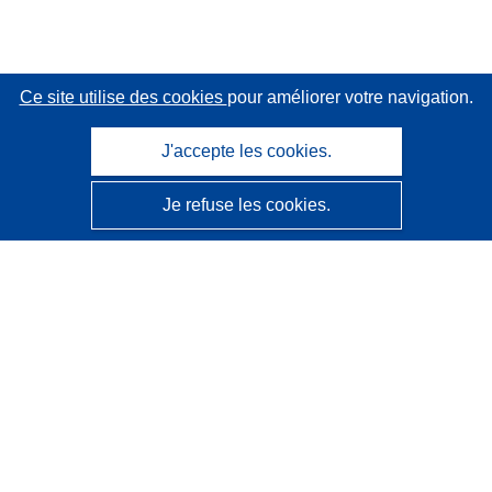
Ce site utilise des cookies
pour améliorer votre navigation.
J'accepte les cookies.
Je refuse les cookies.
CORDIS - Résultats de la recherche de l’UE
Ce site web est géré par l'
Office des publications de
l’Union européenne
Accessibilité
Classification semi-automatique des projets - Avis sur
l’explicabilité