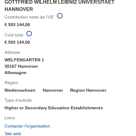
GOTTFRIED WILHELM LEIBNIZ UNIVERSITAET
HANNOVER
Contribution nette de l'UE
€ 593 144,00
Coût total
€ 593 144,00
Adresse
WELFENGARTEN 1
30167 Hannover
Allemagne
Région
Niedersachsen
Hannover
Region Hannover
Type d’activité
Higher or Secondary Education Establishments
Liens
(s’ouvre
Contacter l’organisation
dans
(s’ouvre
Site web