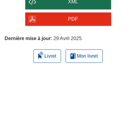
contenu
XML
de
la
PDF
page
Dernière mise à jour:
29 Avril 2025
Livret
Mon livret