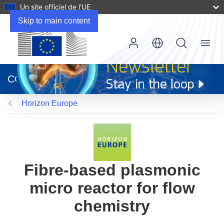
Un site officiel de l’UE
Skip to main content
Menu
(s’ouvre
dans
CORDIS
une
nouvelle
Horizon Europe
fenêtre)
Fibre-based plasmonic
micro reactor for flow
chemistry