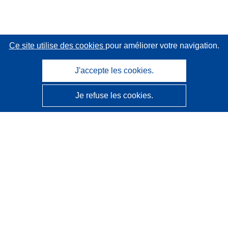
Ce site utilise des cookies
pour améliorer votre navigation.
J'accepte les cookies.
Je refuse les cookies.
CORDIS - Résultats de la recherche de l’UE
Ce site web est géré par l'
Office des publications de
l’Union européenne
Accessibilité
Classification semi-automatique des projets - Avis sur
l’explicabilité