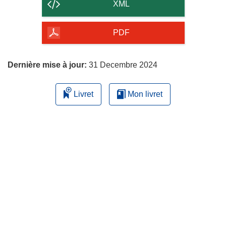
contenu
XML
de
la
PDF
page
Dernière mise à jour:
31 Decembre 2024
Livret
Mon livret