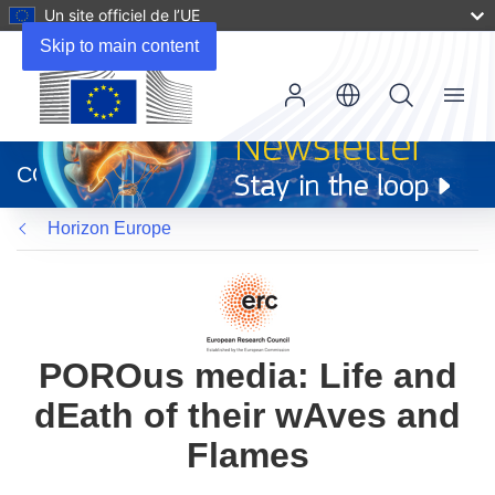
Un site officiel de l’UE
Skip to main content
Menu
(s’ouvre
dans
CORDIS
une
nouvelle
Horizon Europe
fenêtre)
POROus media: Life and
dEath of their wAves and
Flames