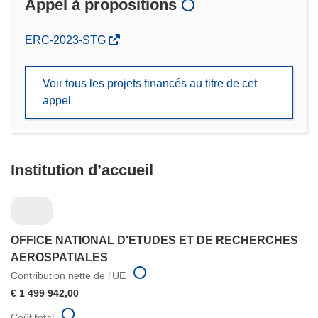
Appel à propositions
(s’ouvre
ERC-2023-STG
dans
une
Voir tous les projets financés au titre de cet
nouvelle
appel
fenêtre)
Institution d’accueil
OFFICE NATIONAL D'ETUDES ET DE RECHERCHES
AEROSPATIALES
Contribution nette de l'UE
€ 1 499 942,00
Coût total