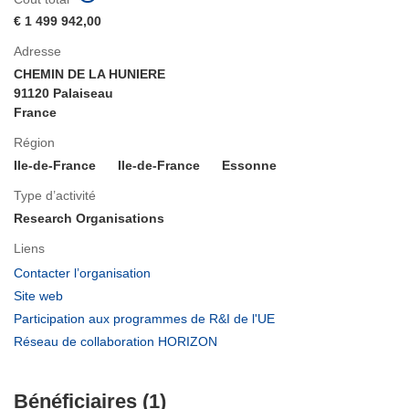
€ 1 499 942,00
Adresse
CHEMIN DE LA HUNIERE
91120 Palaiseau
France
Région
Ile-de-France
Ile-de-France
Essonne
Type d’activité
Research Organisations
Liens
(s’ouvre
Contacter l’organisation
dans
(s’ouvre
Site web
une
dans
(s’ouvre
Participation aux programmes de R&I de l'UE
nouvelle
une
dans
(s’ouvre
Réseau de collaboration HORIZON
fenêtre)
nouvelle
une
dans
fenêtre)
nouvelle
une
fenêtre)
Bénéficiaires (1)
nouvelle